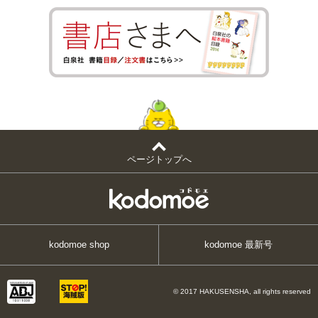
ページトップへ
kodomoe shop
kodomoe 最新号
© 2017 HAKUSENSHA, all rights reserved