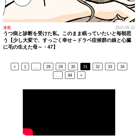
連載
2023.09.22
うつ病と診断を受けた私。このまま眠っていたいと毎朝思
う【少し大変で、すっごく幸せ～ドラベ症候群の娘と心臓
に毛の生えた母～・47】
<
1
…
28
29
30
31
32
33
34
…
94
>