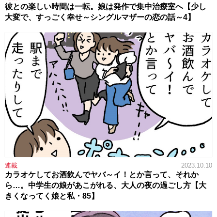
彼との楽しい時間は一転。娘は発作で集中治療室へ【少し
大変で、すっごく幸せ～シングルマザーの恋の話～4】
連載
2023.10.10
カラオケしてお酒飲んでヤバ～イ！とか言って、それか
ら…。中学生の娘があこがれる、大人の夜の過ごし方【大
きくなってく娘と私・85】