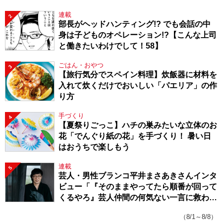
連載
2
部長がヘッドハンティング!? でも会話の中
身は子どものオペレーション!?【こんな上司
と働きたいわけでして！58】
ごはん・おやつ
3
【旅行気分でスペイン料理】炊飯器に材料を
入れて炊くだけでおいしい「パエリア」の作
り方
手づくり
4
【夏祭りごっこ】ハチの巣みたいな立体のお
花「でんぐり紙の花」を手づくり！ 暑い日
はおうちで楽しもう
連載
5
芸人・男性ブランコ平井まさあきさんインタ
ビュー「『そのままやってたら順番が回って
くるやろ』芸人仲間の何気ない一言に救われ
てきたから、頑張れる」
（8/1～8/8）