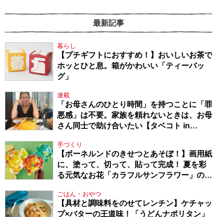
最新記事
暮らし
【プチギフトにおすすめ！】おいしいお茶で
ホッとひと息。箱がかわいい「ティーバッ
グ」
連載
「お母さんのひとり時間」を持つことに「罪
悪感」は不要。家族を頼れないときは、お母
さん同士で助け合いたい【タベコト in
Berlin・130】
手づくり
【ボーネルンドのきせつとあそぼ！】画用紙
に、塗って、切って、貼って完成！ 夏を彩
る元気なお花「カラフルサンフラワー」の作
り方
ごはん・おやつ
【具材と調味料をのせてレンチン】ケチャッ
プ×バターの王道味！「うどんナポリタン」