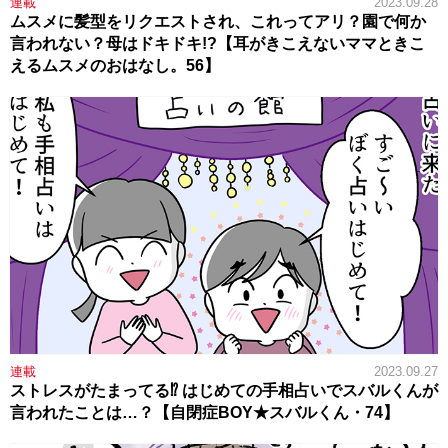
連載
2023.09.28
ムスメに髪型をリクエストされ、これってアリ？園で何か
言われない？母はドキドキ!?【耳がきこえないママときこ
えるムスメのおはなし。56】
連載
2023.09.27
ストレスがたまってる⁉ はじめての手相占いでスバルくんが
言われたことは…？【自閉症BOY★スバルくん・74】