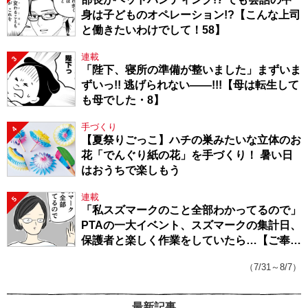
身は子どものオペレーション!?【こんな上司
と働きたいわけでして！58】
連載
3
「陛下、寝所の準備が整いました」まずいま
ずいっ!! 逃げられない――!!!【母は転生して
も母でした・8】
手づくり
4
【夏祭りごっこ】ハチの巣みたいな立体のお
花「でんぐり紙の花」を手づくり！ 暑い日
はおうちで楽しもう
連載
5
「私スズマークのこと全部わかってるので」
PTAの一大イベント、スズマークの集計日、
保護者と楽しく作業をしていたら…【ご奉仕
戦隊★PTA・19】
（7/31～8/7）
最新記事