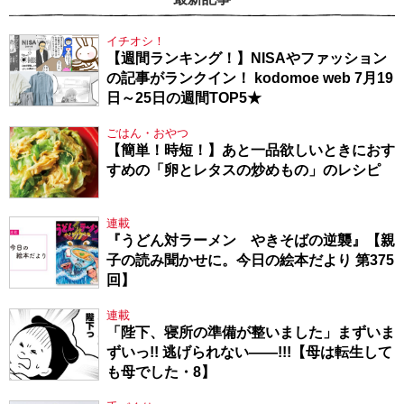
イチオシ！
【週間ランキング！】NISAやファッション
の記事がランクイン！ kodomoe web 7月19
日～25日の週間TOP5★
ごはん・おやつ
【簡単！時短！】あと一品欲しいときにおす
すめの「卵とレタスの炒めもの」のレシピ
連載
『うどん対ラーメン やきそばの逆襲』【親
子の読み聞かせに。今日の絵本だより 第375
回】
連載
「陛下、寝所の準備が整いました」まずいま
ずいっ!! 逃げられない――!!!【母は転生して
も母でした・8】