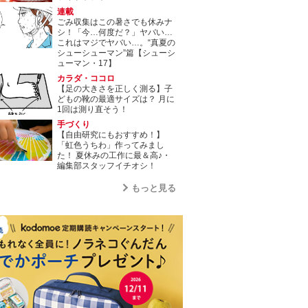
連載
ごみ収集はこの暑さでも休みナ
シ！「今…何度だ？」ヤバい…
これはマジでヤバい…。“真夏の
シューシューマン”篇【シューシ
ューマン・17】
カラダ・ココロ
【足の大きさを正しく測る】子
どもの靴の最適サイズは？ 月に
1回は測り直そう！
手づくり
【自由研究にもおすすめ！】
「虹色うちわ」作ってみまし
た！ 夏休みの工作に最＆高♪・
編集部スタッフイチオシ！
もっと見る