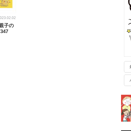
023.02.02
親子の
47