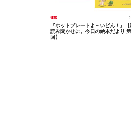
連載
2
『ホットプレートよ～いどん！』【
読み聞かせに。今日の絵本だより 第3
回】