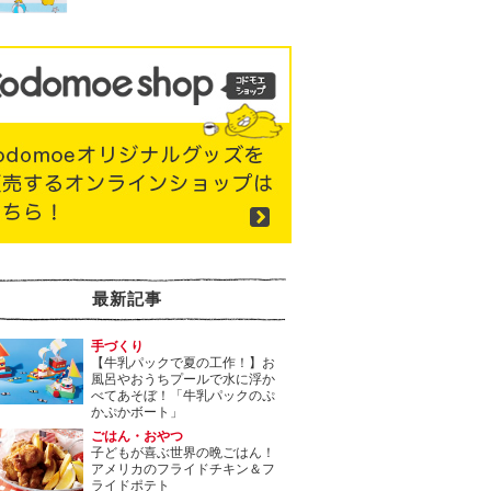
最新記事
手づくり
【牛乳パックで夏の工作！】お
風呂やおうちプールで水に浮か
べてあそぼ！「牛乳パックのぷ
かぷかボート」
ごはん・おやつ
子どもが喜ぶ世界の晩ごはん！
アメリカのフライドチキン＆フ
ライドポテト