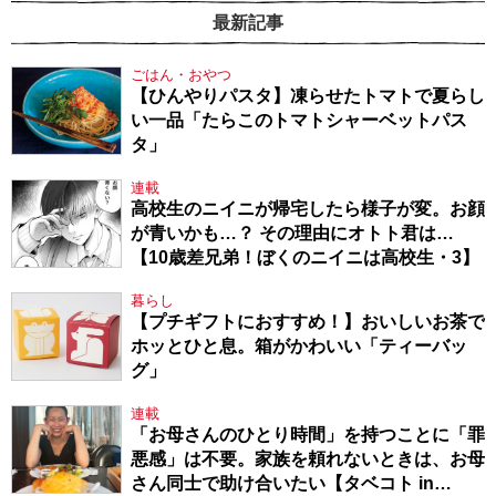
最新記事
ごはん・おやつ
【ひんやりパスタ】凍らせたトマトで夏らし
い一品「たらこのトマトシャーベットパス
タ」
連載
高校生のニイニが帰宅したら様子が変。お顔
が青いかも…？ その理由にオトト君は…
【10歳差兄弟！ぼくのニイニは高校生・3】
暮らし
【プチギフトにおすすめ！】おいしいお茶で
ホッとひと息。箱がかわいい「ティーバッ
グ」
連載
「お母さんのひとり時間」を持つことに「罪
悪感」は不要。家族を頼れないときは、お母
さん同士で助け合いたい【タベコト in