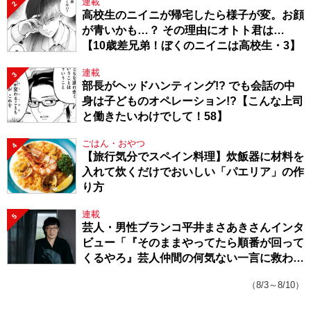
連載
2
高校生のニイニが帰宅したら様子が変。お顔
が青いかも…？ その理由にオトト君は…
【10歳差兄弟！ぼくのニイニは高校生・3】
連載
3
部長がヘッドハンティング!? でも会話の中
身は子どものオペレーション!?【こんな上司
と働きたいわけでして！58】
ごはん・おやつ
4
【旅行気分でスペイン料理】炊飯器に材料を
入れて炊くだけでおいしい「パエリア」の作
り方
連載
5
芸人・男性ブランコ平井まさあきさんインタ
ビュー「『そのままやってたら順番が回って
くるやろ』芸人仲間の何気ない一言に救われ
てきたから、頑張れる」
（8/3～8/10）