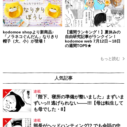
kodomoe shopより新商品♪
【週間ランキング！】夏休みの
「ノラネコぐんだん」なりきり
自由研究記事がランクイン！
帽子（大、小）が登場！
kodomoe web 7月12日～18日
の週間TOP5★
もっと読む
人気記事
連載
1
「陛下、寝所の準備が整いました」まずいま
ずいっ!! 逃げられない――!!!【母は転生して
も母でした・8】
連載
2
部長がヘッドハンティング!? でも会話の中