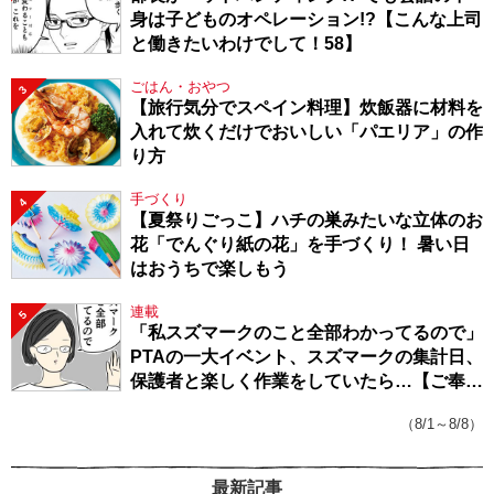
身は子どものオペレーション!?【こんな上司
と働きたいわけでして！58】
ごはん・おやつ
3
【旅行気分でスペイン料理】炊飯器に材料を
入れて炊くだけでおいしい「パエリア」の作
り方
手づくり
4
【夏祭りごっこ】ハチの巣みたいな立体のお
花「でんぐり紙の花」を手づくり！ 暑い日
はおうちで楽しもう
連載
5
「私スズマークのこと全部わかってるので」
PTAの一大イベント、スズマークの集計日、
保護者と楽しく作業をしていたら…【ご奉仕
戦隊★PTA・19】
（8/1～8/8）
最新記事