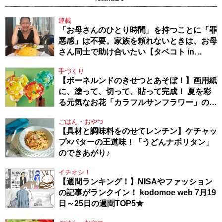
連載
「お母さんのひとり時間」を持つことに「罪
悪感」は不要。家族を頼れないときは、お母
さん同士で助け合いたい【タベコト in
Berlin・130】
手づくり
【ボーネルンドのきせつとあそぼ！】画用紙
に、塗って、切って、貼って完成！ 夏を彩
る元気なお花「カラフルサンフラワー」の作
り方
ごはん・おやつ
【具材と調味料をのせてレンチン】ケチャッ
プ×バターの王道味！「うどんナポリタン」
のできあがり♪
イチオシ！
【週間ランキング！】NISAやファッション
の記事がランクイン！ kodomoe web 7月19
日～25日の週間TOP5★