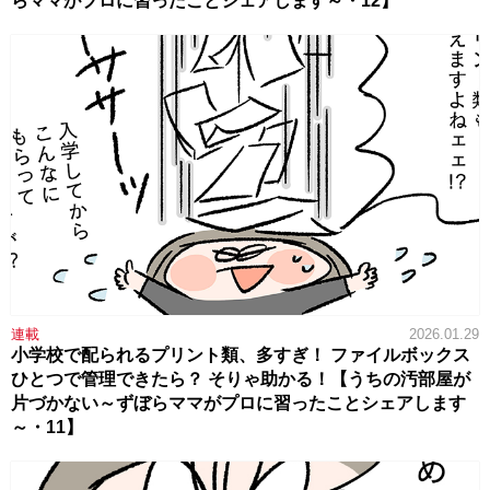
らママがプロに習ったことシェアします～・12】
連載
2026.01.29
小学校で配られるプリント類、多すぎ！ ファイルボックス
ひとつで管理できたら？ そりゃ助かる！【うちの汚部屋が
片づかない～ずぼらママがプロに習ったことシェアします
～・11】