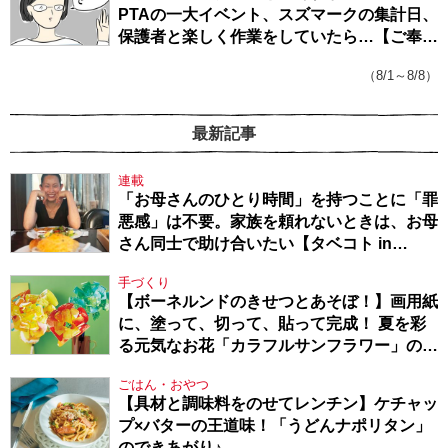
PTAの一大イベント、スズマークの集計日、
保護者と楽しく作業をしていたら…【ご奉仕
戦隊★PTA・19】
（8/1～8/8）
最新記事
連載
「お母さんのひとり時間」を持つことに「罪
悪感」は不要。家族を頼れないときは、お母
さん同士で助け合いたい【タベコト in
Berlin・130】
手づくり
【ボーネルンドのきせつとあそぼ！】画用紙
に、塗って、切って、貼って完成！ 夏を彩
る元気なお花「カラフルサンフラワー」の作
り方
ごはん・おやつ
【具材と調味料をのせてレンチン】ケチャッ
プ×バターの王道味！「うどんナポリタン」
のできあがり♪