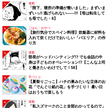
連載
1
「陛下、寝所の準備が整いました」まずいま
ずいっ!! 逃げられない――!!!【母は転生して
も母でした・8】
ごはん・おやつ
2
【旅行気分でスペイン料理】炊飯器に材料を
入れて炊くだけでおいしい「パエリア」の作
り方
連載
3
部長がヘッドハンティング!? でも会話の中
身は子どものオペレーション!?【こんな上司
と働きたいわけでして！58】
手づくり
4
【夏祭りごっこ】ハチの巣みたいな立体のお
花「でんぐり紙の花」を手づくり！ 暑い日
はおうちで楽しもう
連載
5
「私スズマークのこと全部わかってるので」