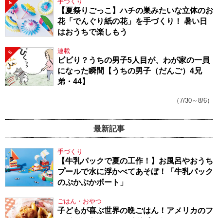
手づくり
4
【夏祭りごっこ】ハチの巣みたいな立体のお
花「でんぐり紙の花」を手づくり！ 暑い日
はおうちで楽しもう
連載
5
ビビり？うちの男子5人目が、わが家の一員
になった瞬間【うちの男子（だんご）4兄
弟・44】
（7/30～8/6）
最新記事
手づくり
【牛乳パックで夏の工作！】お風呂やおうち
プールで水に浮かべてあそぼ！「牛乳パック
のぷかぷかボート」
ごはん・おやつ
子どもが喜ぶ世界の晩ごはん！アメリカのフ