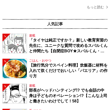
もっと読む
人気記事
連載
1
「タイヤは純正ですか？」新しい教育実習の
先生に、ユニークな質問で攻めるスバルくん
と仲間たち【自閉症BOY★スバルくん・
143】
ごはん・おやつ
2
【旅行気分でスペイン料理】炊飯器に材料を
入れて炊くだけでおいしい「パエリア」の作
り方
連載
3
部長がヘッドハンティング!? でも会話の中
身は子どものオペレーション!?【こんな上司
と働きたいわけでして！58】