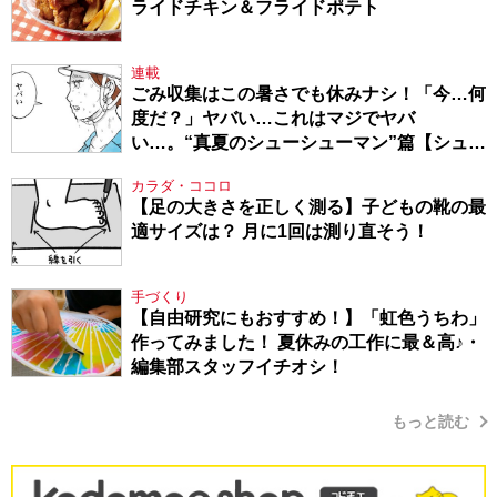
ライドチキン＆フライドポテト
連載
ごみ収集はこの暑さでも休みナシ！「今…何
度だ？」ヤバい…これはマジでヤバ
い…。“真夏のシューシューマン”篇【シュー
シューマン・17】
カラダ・ココロ
【足の大きさを正しく測る】子どもの靴の最
適サイズは？ 月に1回は測り直そう！
手づくり
【自由研究にもおすすめ！】「虹色うちわ」
作ってみました！ 夏休みの工作に最＆高♪・
編集部スタッフイチオシ！
もっと読む