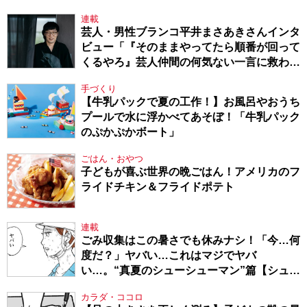
連載
芸人・男性ブランコ平井まさあきさんインタ
ビュー「『そのままやってたら順番が回って
くるやろ』芸人仲間の何気ない一言に救われ
てきたから、頑張れる」
手づくり
【牛乳パックで夏の工作！】お風呂やおうち
プールで水に浮かべてあそぼ！「牛乳パック
のぷかぷかボート」
ごはん・おやつ
子どもが喜ぶ世界の晩ごはん！アメリカのフ
ライドチキン＆フライドポテト
連載
ごみ収集はこの暑さでも休みナシ！「今…何
度だ？」ヤバい…これはマジでヤバ
い…。“真夏のシューシューマン”篇【シュー
シューマン・17】
カラダ・ココロ