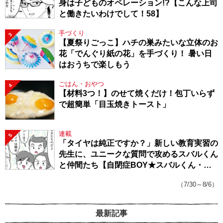
身は子どものオペレーション!?【こんな上司
と働きたいわけでして！58】
手づくり
3
【夏祭りごっこ】ハチの巣みたいな立体のお
花「でんぐり紙の花」を手づくり！ 暑い日
はおうちで楽しもう
ごはん・おやつ
4
【材料3つ！】のせて焼くだけ！包丁いらず
で超簡単「目玉焼きトースト」
連載
5
「タイヤは純正ですか？」新しい教育実習の
先生に、ユニークな質問で攻めるスバルくん
と仲間たち【自閉症BOY★スバルくん・
143】
（7/30～8/6）
最新記事