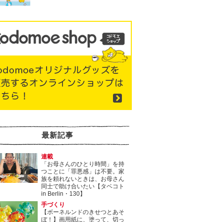
最新記事
連載
「お母さんのひとり時間」を持
つことに「罪悪感」は不要。家
族を頼れないときは、お母さん
同士で助け合いたい【タベコト
in Berlin・130】
手づくり
【ボーネルンドのきせつとあそ
ぼ！】画用紙に、塗って、切っ