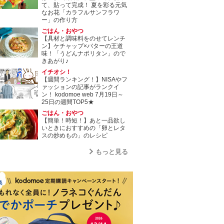
て、貼って完成！ 夏を彩る元気
なお花「カラフルサンフラワ
ー」の作り方
ごはん・おやつ
【具材と調味料をのせてレンチ
ン】ケチャップ×バターの王道
味！「うどんナポリタン」ので
きあがり♪
イチオシ！
【週間ランキング！】NISAやフ
ァッションの記事がランクイ
ン！ kodomoe web 7月19日～
25日の週間TOP5★
ごはん・おやつ
【簡単！時短！】あと一品欲し
いときにおすすめの「卵とレタ
スの炒めもの」のレシピ
もっと見る