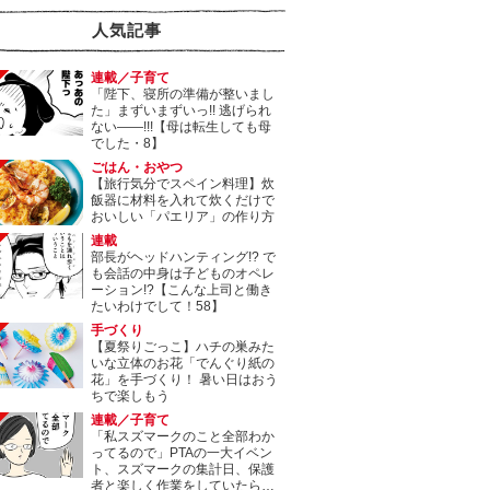
人気記事
連載／子育て
「陛下、寝所の準備が整いまし
た」まずいまずいっ!! 逃げられ
ない――!!!【母は転生しても母
でした・8】
ごはん・おやつ
【旅行気分でスペイン料理】炊
飯器に材料を入れて炊くだけで
おいしい「パエリア」の作り方
連載
部長がヘッドハンティング!? で
も会話の中身は子どものオペレ
ーション!?【こんな上司と働き
たいわけでして！58】
手づくり
【夏祭りごっこ】ハチの巣みた
いな立体のお花「でんぐり紙の
花」を手づくり！ 暑い日はおう
ちで楽しもう
連載／子育て
「私スズマークのこと全部わか
ってるので」PTAの一大イベン
ト、スズマークの集計日、保護
者と楽しく作業をしていたら…