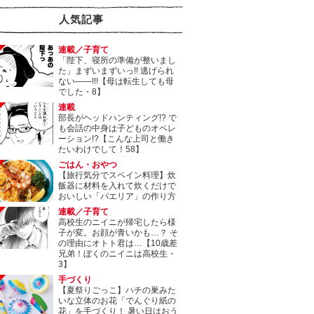
人気記事
連載／子育て
「陛下、寝所の準備が整いまし
た」まずいまずいっ!! 逃げられ
ない――!!!【母は転生しても母
でした・8】
連載
部長がヘッドハンティング!? で
も会話の中身は子どものオペレ
ーション!?【こんな上司と働き
たいわけでして！58】
ごはん・おやつ
【旅行気分でスペイン料理】炊
飯器に材料を入れて炊くだけで
おいしい「パエリア」の作り方
連載／子育て
高校生のニイニが帰宅したら様
子が変。お顔が青いかも…？ そ
の理由にオトト君は…【10歳差
兄弟！ぼくのニイニは高校生・
3】
手づくり
【夏祭りごっこ】ハチの巣みた
いな立体のお花「でんぐり紙の
花」を手づくり！ 暑い日はおう