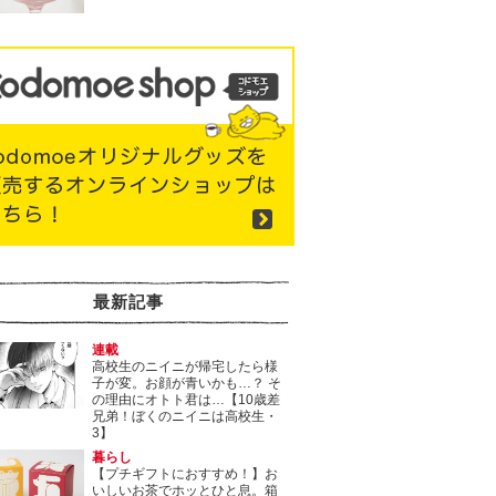
最新記事
連載
高校生のニイニが帰宅したら様
子が変。お顔が青いかも…？ そ
の理由にオトト君は…【10歳差
兄弟！ぼくのニイニは高校生・
3】
暮らし
【プチギフトにおすすめ！】お
いしいお茶でホッとひと息。箱