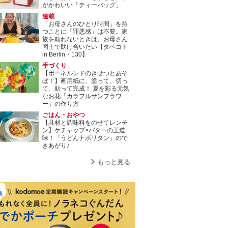
がかわいい「ティーバッグ」
連載
「お母さんのひとり時間」を持
つことに「罪悪感」は不要。家
族を頼れないときは、お母さん
同士で助け合いたい【タベコト
in Berlin・130】
手づくり
【ボーネルンドのきせつとあそ
ぼ！】画用紙に、塗って、切っ
て、貼って完成！ 夏を彩る元気
なお花「カラフルサンフラワ
ー」の作り方
ごはん・おやつ
【具材と調味料をのせてレンチ
ン】ケチャップ×バターの王道
味！「うどんナポリタン」ので
きあがり♪
もっと見る