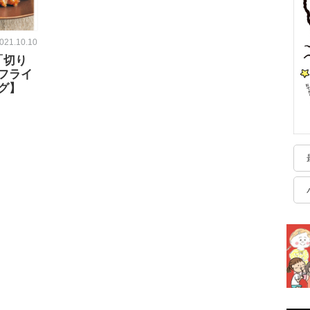
021.10.10
「切り
フライ
グ】