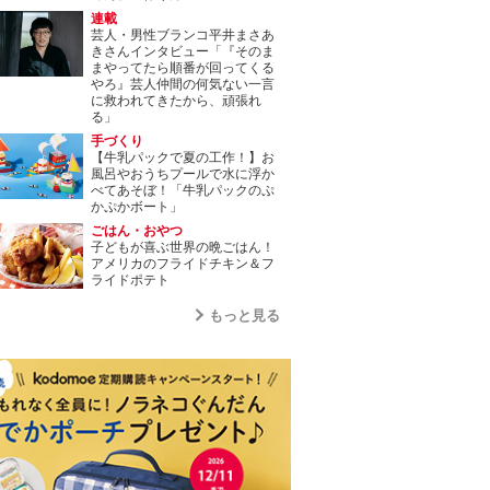
連載
芸人・男性ブランコ平井まさあ
きさんインタビュー「『そのま
まやってたら順番が回ってくる
やろ』芸人仲間の何気ない一言
に救われてきたから、頑張れ
る」
手づくり
【牛乳パックで夏の工作！】お
風呂やおうちプールで水に浮か
べてあそぼ！「牛乳パックのぷ
かぷかボート」
ごはん・おやつ
子どもが喜ぶ世界の晩ごはん！
アメリカのフライドチキン＆フ
ライドポテト
もっと見る