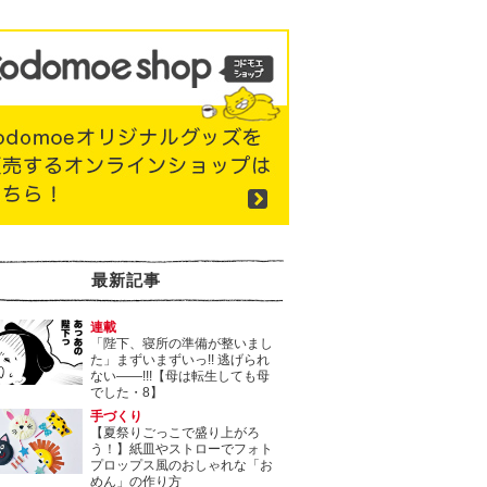
最新記事
連載
「陛下、寝所の準備が整いまし
た」まずいまずいっ!! 逃げられ
ない――!!!【母は転生しても母
でした・8】
手づくり
【夏祭りごっこで盛り上がろ
う！】紙皿やストローでフォト
プロップス風のおしゃれな「お
めん」の作り方