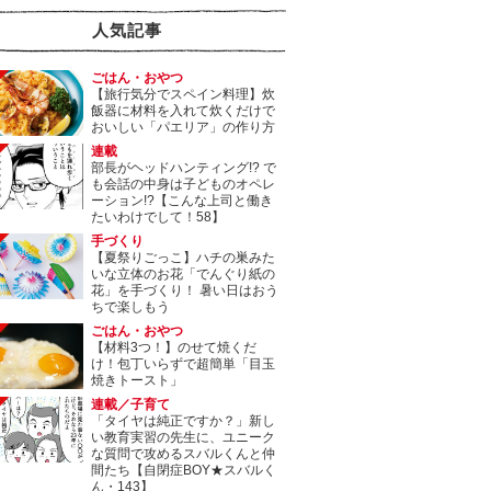
人気記事
ごはん・おやつ
【旅行気分でスペイン料理】炊
飯器に材料を入れて炊くだけで
おいしい「パエリア」の作り方
連載
部長がヘッドハンティング!? で
も会話の中身は子どものオペレ
ーション!?【こんな上司と働き
たいわけでして！58】
手づくり
【夏祭りごっこ】ハチの巣みた
いな立体のお花「でんぐり紙の
花」を手づくり！ 暑い日はおう
ちで楽しもう
ごはん・おやつ
【材料3つ！】のせて焼くだ
け！包丁いらずで超簡単「目玉
焼きトースト」
連載／子育て
「タイヤは純正ですか？」新し
い教育実習の先生に、ユニーク
な質問で攻めるスバルくんと仲
間たち【自閉症BOY★スバルく
ん・143】