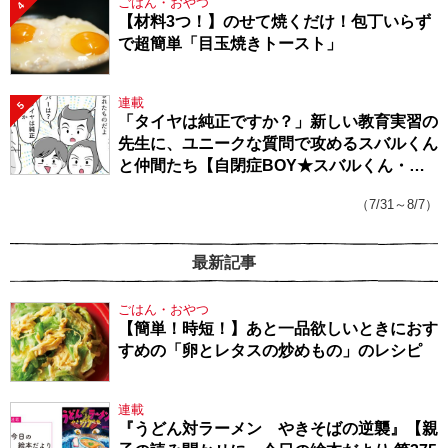
ごはん・おやつ
4
【材料3つ！】のせて焼くだけ！包丁いらず
で超簡単「目玉焼きトースト」
連載
5
「タイヤは純正ですか？」新しい教育実習の
先生に、ユニークな質問で攻めるスバルくん
と仲間たち【自閉症BOY★スバルくん・
143】
（7/31～8/7）
最新記事
ごはん・おやつ
【簡単！時短！】あと一品欲しいときにおす
すめの「卵とレタスの炒めもの」のレシピ
連載
『うどん対ラーメン やきそばの逆襲』【親