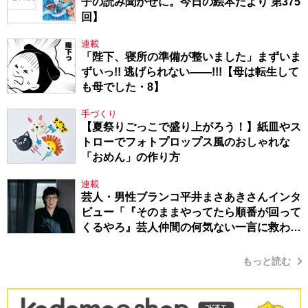
子の読み聞かせに。今日の絵本だより 第375
回】
連載
「陛下、寝所の準備が整いました」まずいま
ずいっ!! 逃げられない――!!!【母は転生して
も母でした・8】
手づくり
【夏祭りごっこで盛り上がろう！】紙皿やス
トローでフォトプロップス風のおしゃれな
「おめん」の作り方
連載
芸人・男性ブランコ平井まさあきさんインタ
ビュー「『そのままやってたら順番が回って
くるやろ』芸人仲間の何気ない一言に救われ
てきたから、頑張れる」
もっと読む