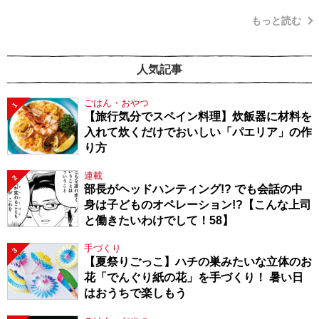
もっと読む
人気記事
ごはん・おやつ
1
【旅行気分でスペイン料理】炊飯器に材料を
入れて炊くだけでおいしい「パエリア」の作
り方
連載
2
部長がヘッドハンティング!? でも会話の中
身は子どものオペレーション!?【こんな上司
と働きたいわけでして！58】
手づくり
3
【夏祭りごっこ】ハチの巣みたいな立体のお
花「でんぐり紙の花」を手づくり！ 暑い日
はおうちで楽しもう