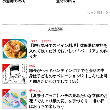
の週間TOP5★
週間TOP5★
もっと読む
人気記事
ごはん・おやつ
1
【旅行気分でスペイン料理】炊飯器に材料を
入れて炊くだけでおいしい「パエリア」の作
り方
連載
2
部長がヘッドハンティング!? でも会話の中
身は子どものオペレーション!?【こんな上司
と働きたいわけでして！58】
手づくり
3
【夏祭りごっこ】ハチの巣みたいな立体のお
花「でんぐり紙の花」を手づくり！ 暑い日
はおうちで楽しもう