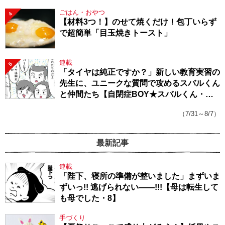
ごはん・おやつ
4
【材料3つ！】のせて焼くだけ！包丁いらず
で超簡単「目玉焼きトースト」
連載
5
「タイヤは純正ですか？」新しい教育実習の
先生に、ユニークな質問で攻めるスバルくん
と仲間たち【自閉症BOY★スバルくん・
143】
（7/31～8/7）
最新記事
連載
「陛下、寝所の準備が整いました」まずいま
ずいっ!! 逃げられない――!!!【母は転生して
も母でした・8】
手づくり