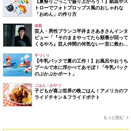
【夏祭りごっこで盛り上がろう！】紙皿やス
トローでフォトプロップス風のおしゃれな
「おめん」の作り方
連載
芸人・男性ブランコ平井まさあきさんインタ
ビュー「『そのままやってたら順番が回って
くるやろ』芸人仲間の何気ない一言に救われ
てきたから、頑張れる」
手づくり
【牛乳パックで夏の工作！】お風呂やおうち
プールで水に浮かべてあそぼ！「牛乳パック
のぷかぷかボート」
ごはん・おやつ
子どもが喜ぶ世界の晩ごはん！アメリカのフ
ライドチキン＆フライドポテト
もっと読む