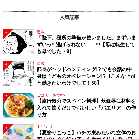
人気記事
連載
1
「陛下、寝所の準備が整いました」まずいま
ずいっ!! 逃げられない――!!!【母は転生して
も母でした・8】
連載
2
部長がヘッドハンティング!? でも会話の中
身は子どものオペレーション!?【こんな上司
と働きたいわけでして！58】
ごはん・おやつ
3
【旅行気分でスペイン料理】炊飯器に材料を
入れて炊くだけでおいしい「パエリア」の作
り方
手づくり
4
【夏祭りごっこ】ハチの巣みたいな立体のお