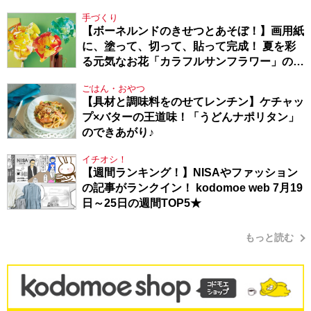
Berlin・130】
手づくり
【ボーネルンドのきせつとあそぼ！】画用紙
に、塗って、切って、貼って完成！ 夏を彩
る元気なお花「カラフルサンフラワー」の作
り方
ごはん・おやつ
【具材と調味料をのせてレンチン】ケチャッ
プ×バターの王道味！「うどんナポリタン」
のできあがり♪
イチオシ！
【週間ランキング！】NISAやファッション
の記事がランクイン！ kodomoe web 7月19
日～25日の週間TOP5★
もっと読む