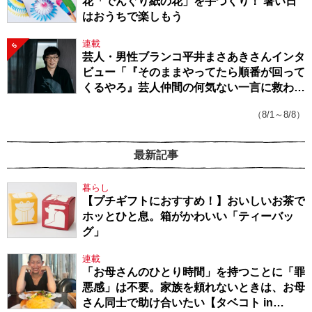
花「でんぐり紙の花」を手づくり！ 暑い日
はおうちで楽しもう
連載
5
芸人・男性ブランコ平井まさあきさんインタ
ビュー「『そのままやってたら順番が回って
くるやろ』芸人仲間の何気ない一言に救われ
てきたから、頑張れる」
（8/1～8/8）
最新記事
暮らし
【プチギフトにおすすめ！】おいしいお茶で
ホッとひと息。箱がかわいい「ティーバッ
グ」
連載
「お母さんのひとり時間」を持つことに「罪
悪感」は不要。家族を頼れないときは、お母
さん同士で助け合いたい【タベコト in