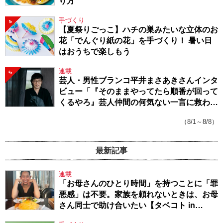
り方
手づくり
4
【夏祭りごっこ】ハチの巣みたいな立体のお
花「でんぐり紙の花」を手づくり！ 暑い日
はおうちで楽しもう
連載
5
芸人・男性ブランコ平井まさあきさんインタ
ビュー「『そのままやってたら順番が回って
くるやろ』芸人仲間の何気ない一言に救われ
てきたから、頑張れる」
（8/1～8/8）
最新記事
連載
「お母さんのひとり時間」を持つことに「罪
悪感」は不要。家族を頼れないときは、お母
さん同士で助け合いたい【タベコト in
Berlin・130】