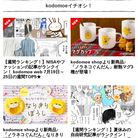
kodomoeイチオシ！
【週間ランキング！】NISAやフ
kodomoe shopより新商品♪
ァッションの記事がランクイ
「ノラネコぐんだん」耐熱マグ3
ン！ kodomoe web 7月19日～
種が登場！
25日の週間TOP5★
kodomoe shopより新商品♪
【週間ランキング！】夏休みの
「ノラネコぐんだん」なりきり
自由研究記事がランクイン！