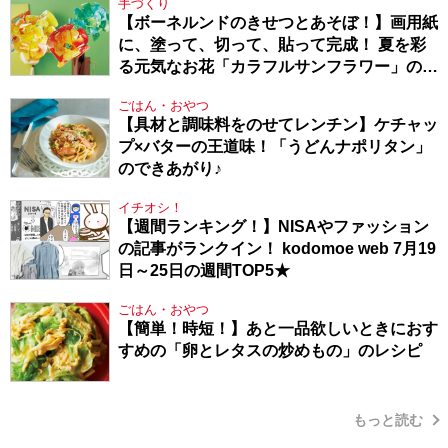
手づくり
【ボーネルンドのきせつとあそぼ！】画用紙
に、塗って、切って、貼って完成！ 夏を彩
る元気なお花「カラフルサンフラワー」の作
り方
ごはん・おやつ
【具材と調味料をのせてレンチン】ケチャッ
プ×バターの王道味！「うどんナポリタン」
のできあがり♪
イチオシ！
【週間ランキング！】NISAやファッション
の記事がランクイン！ kodomoe web 7月19
日～25日の週間TOP5★
ごはん・おやつ
【簡単！時短！】あと一品欲しいときにおす
すめの「卵とレタスの炒めもの」のレシピ
もっと読む