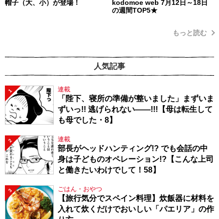
帽子（大、小）が登場！
kodomoe web 7月12日～18日
の週間TOP5★
もっと読む
人気記事
連載
1
「陛下、寝所の準備が整いました」まずいま
ずいっ!! 逃げられない――!!!【母は転生して
も母でした・8】
連載
2
部長がヘッドハンティング!? でも会話の中
身は子どものオペレーション!?【こんな上司
と働きたいわけでして！58】
ごはん・おやつ
3
【旅行気分でスペイン料理】炊飯器に材料を
入れて炊くだけでおいしい「パエリア」の作