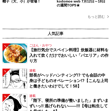
帽子（大、小）が登場！
kodomoe web 7月12日～18日
の週間TOP5★
もっと読む
人気記事
ごはん・おやつ
1
【旅行気分でスペイン料理】炊飯器に材料を
入れて炊くだけでおいしい「パエリア」の作
り方
連載
2
部長がヘッドハンティング!? でも会話の中
身は子どものオペレーション!?【こんな上司
と働きたいわけでして！58】
連載
3
「陛下、寝所の準備が整いました」まずいま
ずいっ!! 逃げられない――!!!【母は転生して