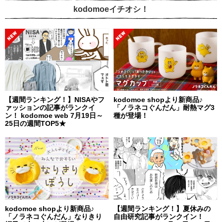
kodomoeイチオシ！
【週間ランキング！】NISAやフ
kodomoe shopより新商品♪
ァッションの記事がランクイ
「ノラネコぐんだん」耐熱マグ3
ン！ kodomoe web 7月19日～
種が登場！
25日の週間TOP5★
kodomoe shopより新商品♪
【週間ランキング！】夏休みの
「ノラネコぐんだん」なりきり
自由研究記事がランクイン！