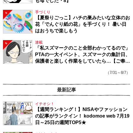
も母でした・8】
手づくり
4
【夏祭りごっこ】ハチの巣みたいな立体のお
花「でんぐり紙の花」を手づくり！ 暑い日
はおうちで楽しもう
連載
5
「私スズマークのこと全部わかってるので」
PTAの一大イベント、スズマークの集計日、
保護者と楽しく作業をしていたら…【ご奉仕
戦隊★PTA・19】
（7/31～8/7）
最新記事
イチオシ！
【週間ランキング！】NISAやファッション
の記事がランクイン！ kodomoe web 7月19
日～25日の週間TOP5★