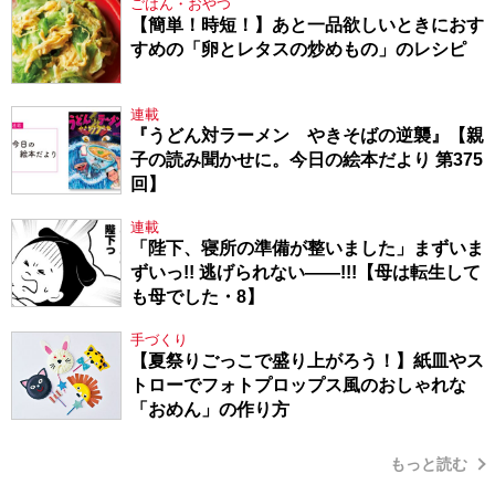
ごはん・おやつ
【簡単！時短！】あと一品欲しいときにおす
すめの「卵とレタスの炒めもの」のレシピ
連載
『うどん対ラーメン やきそばの逆襲』【親
子の読み聞かせに。今日の絵本だより 第375
回】
連載
「陛下、寝所の準備が整いました」まずいま
ずいっ!! 逃げられない――!!!【母は転生して
も母でした・8】
手づくり
【夏祭りごっこで盛り上がろう！】紙皿やス
トローでフォトプロップス風のおしゃれな
「おめん」の作り方
もっと読む