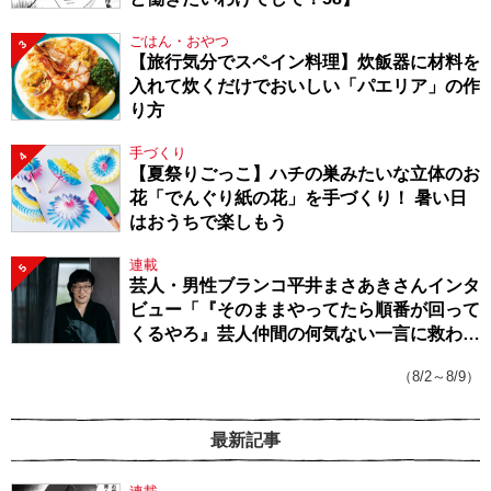
ごはん・おやつ
3
【旅行気分でスペイン料理】炊飯器に材料を
入れて炊くだけでおいしい「パエリア」の作
り方
手づくり
4
【夏祭りごっこ】ハチの巣みたいな立体のお
花「でんぐり紙の花」を手づくり！ 暑い日
はおうちで楽しもう
連載
5
芸人・男性ブランコ平井まさあきさんインタ
ビュー「『そのままやってたら順番が回って
くるやろ』芸人仲間の何気ない一言に救われ
てきたから、頑張れる」
（8/2～8/9）
最新記事