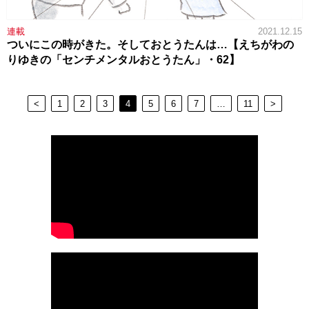
連載
2021.12.15
ついにこの時がきた。そしておとうたんは…【えちがわの
りゆきの「センチメンタルおとうたん」・62】
<
1
2
3
4
5
6
7
…
11
>