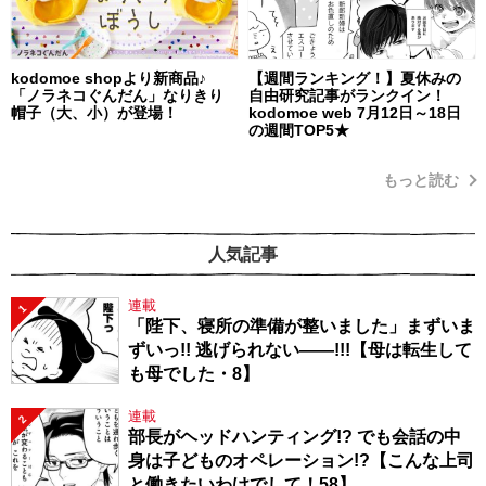
kodomoe shopより新商品♪
【週間ランキング！】夏休みの
「ノラネコぐんだん」なりきり
自由研究記事がランクイン！
帽子（大、小）が登場！
kodomoe web 7月12日～18日
の週間TOP5★
もっと読む
人気記事
連載
1
「陛下、寝所の準備が整いました」まずいま
ずいっ!! 逃げられない――!!!【母は転生して
も母でした・8】
連載
2
部長がヘッドハンティング!? でも会話の中
身は子どものオペレーション!?【こんな上司
と働きたいわけでして！58】