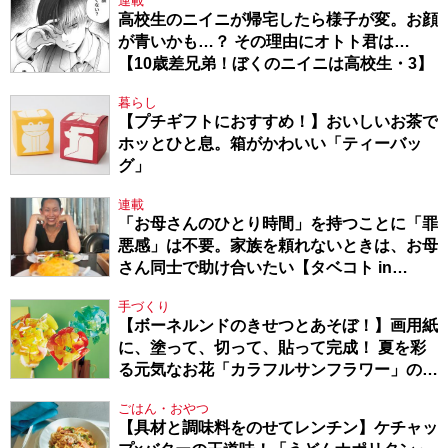
連載
高校生のニイニが帰宅したら様子が変。お顔
が青いかも…？ その理由にオトト君は…
【10歳差兄弟！ぼくのニイニは高校生・3】
暮らし
【プチギフトにおすすめ！】おいしいお茶で
ホッとひと息。箱がかわいい「ティーバッ
グ」
連載
「お母さんのひとり時間」を持つことに「罪
悪感」は不要。家族を頼れないときは、お母
さん同士で助け合いたい【タベコト in
Berlin・130】
手づくり
【ボーネルンドのきせつとあそぼ！】画用紙
に、塗って、切って、貼って完成！ 夏を彩
る元気なお花「カラフルサンフラワー」の作
り方
ごはん・おやつ
【具材と調味料をのせてレンチン】ケチャッ