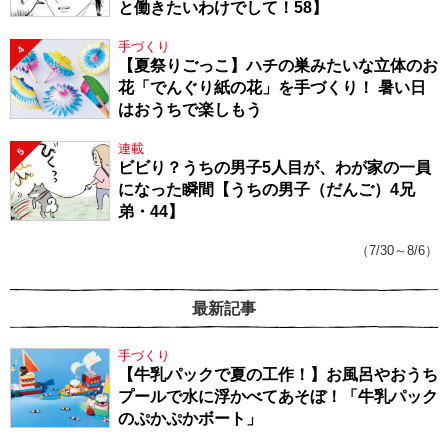
と働きたいわけでして！58】
手づくり
4
【夏祭りごっこ】ハチの巣みたいな立体のお
花「でんぐり紙の花」を手づくり！ 暑い日
はおうちで楽しもう
連載
5
ビビり？うちの男子5人目が、わが家の一員
になった瞬間【うちの男子（だんご）4兄
弟・44】
（7/30～8/6）
最新記事
手づくり
【牛乳パックで夏の工作！】お風呂やおうち
プールで水に浮かべてあそぼ！「牛乳パック
のぷかぷかボート」