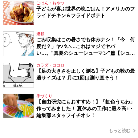
ごはん・おやつ
子どもが喜ぶ世界の晩ごはん！アメリカのフ
ライドチキン＆フライドポテト
連載
ごみ収集はこの暑さでも休みナシ！「今…何
度だ？」ヤバい…これはマジでヤバ
い…。“真夏のシューシューマン”篇【シュー
シューマン・17】
カラダ・ココロ
【足の大きさを正しく測る】子どもの靴の最
適サイズは？ 月に1回は測り直そう！
手づくり
【自由研究にもおすすめ！】「虹色うちわ」
作ってみました！ 夏休みの工作に最＆高♪・
編集部スタッフイチオシ！
もっと読む