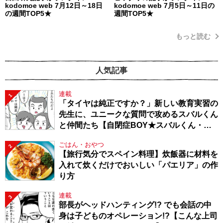
kodomoe web 7月12日～18日
kodomoe web 7月5日～11日の
の週間TOP5★
週間TOP5★
もっと読む
人気記事
連載
1
「タイヤは純正ですか？」新しい教育実習の
先生に、ユニークな質問で攻めるスバルくん
と仲間たち【自閉症BOY★スバルくん・
143】
ごはん・おやつ
2
【旅行気分でスペイン料理】炊飯器に材料を
入れて炊くだけでおいしい「パエリア」の作
り方
連載
3
部長がヘッドハンティング!? でも会話の中
身は子どものオペレーション!?【こんな上司