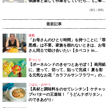
保護者と楽しく作業をしていたら…【ご奉仕
戦隊★PTA・19】
（8/1～8/8）
最新記事
連載
「お母さんのひとり時間」を持つことに「罪
悪感」は不要。家族を頼れないときは、お母
さん同士で助け合いたい【タベコト in
Berlin・130】
手づくり
【ボーネルンドのきせつとあそぼ！】画用紙
に、塗って、切って、貼って完成！ 夏を彩
る元気なお花「カラフルサンフラワー」の作
り方
ごはん・おやつ
【具材と調味料をのせてレンチン】ケチャッ
プ×バターの王道味！「うどんナポリタン」
のできあがり♪