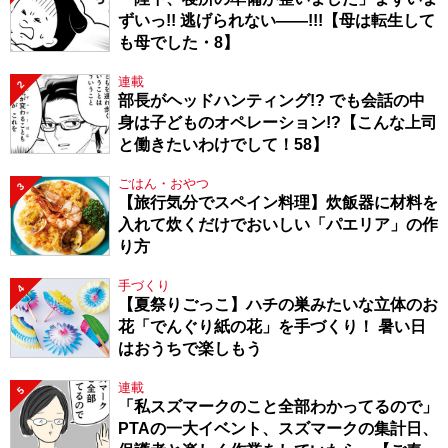
ずいっ!! 逃げられない――!!!【母は転生して
も母でした・8】
連載
2
部長がヘッドハンティング!? でも会話の中
身は子どものオペレーション!?【こんな上司
と働きたいわけでして！58】
ごはん・おやつ
3
【旅行気分でスペイン料理】炊飯器に材料を
入れて炊くだけでおいしい「パエリア」の作
り方
手づくり
4
【夏祭りごっこ】ハチの巣みたいな立体のお
花「でんぐり紙の花」を手づくり！ 暑い日
はおうちで楽しもう
連載
5
「私スズマークのこと全部わかってるので」
PTAの一大イベント、スズマークの集計日、