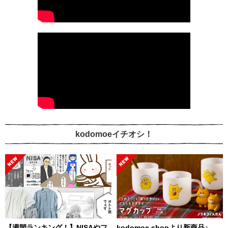
kodomoeイチオシ！
【週間ランキング！】NISAやフ
kodomoe shopより新商品♪