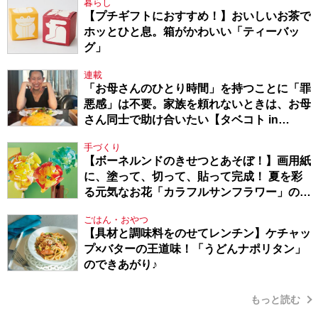
暮らし
【プチギフトにおすすめ！】おいしいお茶で
ホッとひと息。箱がかわいい「ティーバッ
グ」
連載
「お母さんのひとり時間」を持つことに「罪
悪感」は不要。家族を頼れないときは、お母
さん同士で助け合いたい【タベコト in
Berlin・130】
手づくり
【ボーネルンドのきせつとあそぼ！】画用紙
に、塗って、切って、貼って完成！ 夏を彩
る元気なお花「カラフルサンフラワー」の作
り方
ごはん・おやつ
【具材と調味料をのせてレンチン】ケチャッ
プ×バターの王道味！「うどんナポリタン」
のできあがり♪
もっと読む