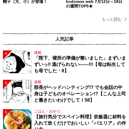
帽子（大、小）が登場！
kodomoe web 7月12日～18日
の週間TOP5★
もっと読む
人気記事
連載
1
「陛下、寝所の準備が整いました」まずいま
ずいっ!! 逃げられない――!!!【母は転生して
も母でした・8】
連載
2
部長がヘッドハンティング!? でも会話の中
身は子どものオペレーション!?【こんな上司
と働きたいわけでして！58】
ごはん・おやつ
3
【旅行気分でスペイン料理】炊飯器に材料を
入れて炊くだけでおいしい「パエリア」の作