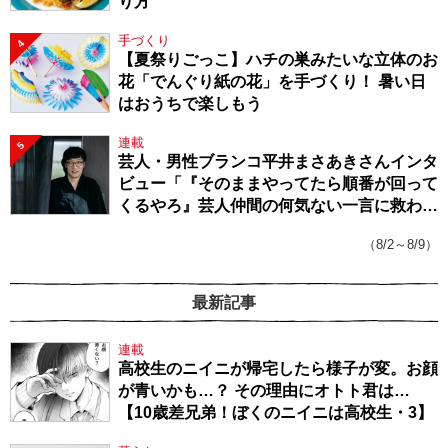
り方
手づくり
4
【夏祭りごっこ】ハチの巣みたいな立体のお
花「でんぐり紙の花」を手づくり！ 暑い日
はおうちで楽しもう
連載
5
芸人・男性ブランコ平井まさあきさんインタ
ビュー「『そのままやってたら順番が回って
くるやろ』芸人仲間の何気ない一言に救われ
てきたから、頑張れる」
（8/2～8/9）
最新記事
連載
高校生のニイニが帰宅したら様子が変。お顔
が青いかも…？ その理由にオトト君は…
【10歳差兄弟！ぼくのニイニは高校生・3】