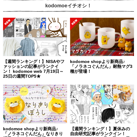
kodomoeイチオシ！
【週間ランキング！】NISAやフ
kodomoe shopより新商品♪
ァッションの記事がランクイ
「ノラネコぐんだん」耐熱マグ3
ン！ kodomoe web 7月19日～
種が登場！
25日の週間TOP5★
kodomoe shopより新商品♪
【週間ランキング！】夏休みの
「ノラネコぐんだん」なりきり
自由研究記事がランクイン！