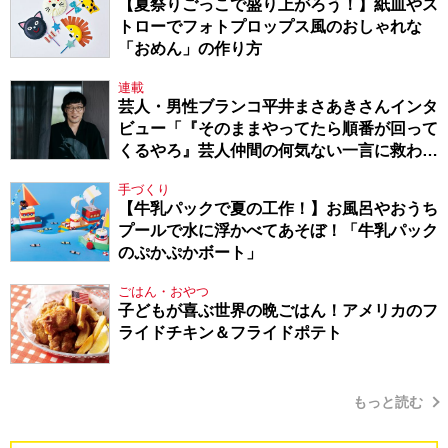
【夏祭りごっこで盛り上がろう！】紙皿やス
トローでフォトプロップス風のおしゃれな
「おめん」の作り方
連載
芸人・男性ブランコ平井まさあきさんインタ
ビュー「『そのままやってたら順番が回って
くるやろ』芸人仲間の何気ない一言に救われ
てきたから、頑張れる」
手づくり
【牛乳パックで夏の工作！】お風呂やおうち
プールで水に浮かべてあそぼ！「牛乳パック
のぷかぷかボート」
ごはん・おやつ
子どもが喜ぶ世界の晩ごはん！アメリカのフ
ライドチキン＆フライドポテト
もっと読む