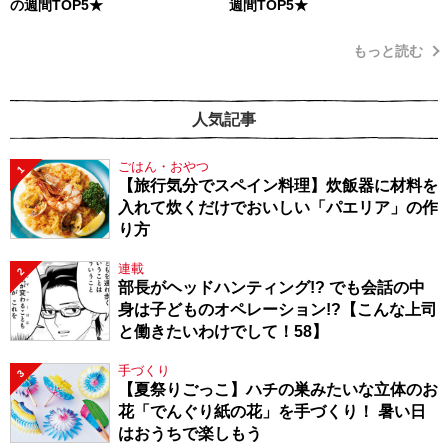
の週間TOP5★
週間TOP5★
もっと読む
人気記事
ごはん・おやつ
1
【旅行気分でスペイン料理】炊飯器に材料を
入れて炊くだけでおいしい「パエリア」の作
り方
連載
2
部長がヘッドハンティング!? でも会話の中
身は子どものオペレーション!?【こんな上司
と働きたいわけでして！58】
手づくり
3
【夏祭りごっこ】ハチの巣みたいな立体のお
花「でんぐり紙の花」を手づくり！ 暑い日
はおうちで楽しもう