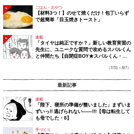
ごはん・おやつ
4
【材料3つ！】のせて焼くだけ！包丁いらず
で超簡単「目玉焼きトースト」
連載
5
「タイヤは純正ですか？」新しい教育実習の
先生に、ユニークな質問で攻めるスバルくん
と仲間たち【自閉症BOY★スバルくん・
143】
（7/31～8/7）
最新記事
連載
「陛下、寝所の準備が整いました」まずいま
ずいっ!! 逃げられない――!!!【母は転生して
も母でした・8】
手づくり