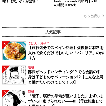
帽子（大、小）が登場！
kodomoe web 7月12日～18日
の週間TOP5★
もっと読む
人気記事
ごはん・おやつ
1
【旅行気分でスペイン料理】炊飯器に材料を
入れて炊くだけでおいしい「パエリア」の作
り方
連載
2
部長がヘッドハンティング!? でも会話の中
身は子どものオペレーション!?【こんな上司
と働きたいわけでして！58】
連載
3
「陛下、寝所の準備が整いました」まずいま
ずいっ!! 逃げられない――!!!【母は転生して