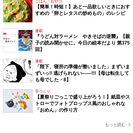
ごはん・おやつ
【簡単！時短！】あと一品欲しいときにおす
すめの「卵とレタスの炒めもの」のレシピ
連載
『うどん対ラーメン やきそばの逆襲』【親
子の読み聞かせに。今日の絵本だより 第375
回】
連載
「陛下、寝所の準備が整いました」まずいま
ずいっ!! 逃げられない――!!!【母は転生して
も母でした・8】
手づくり
【夏祭りごっこで盛り上がろう！】紙皿やス
トローでフォトプロップス風のおしゃれな
「おめん」の作り方
もっと読む