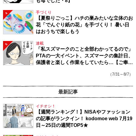
も母でした・8】
手づくり
4
【夏祭りごっこ】ハチの巣みたいな立体のお
花「でんぐり紙の花」を手づくり！ 暑い日
はおうちで楽しもう
連載
5
「私スズマークのこと全部わかってるので」
PTAの一大イベント、スズマークの集計日、
保護者と楽しく作業をしていたら…【ご奉仕
戦隊★PTA・19】
（7/31～8/7）
最新記事
イチオシ！
【週間ランキング！】NISAやファッション
の記事がランクイン！ kodomoe web 7月19
日～25日の週間TOP5★