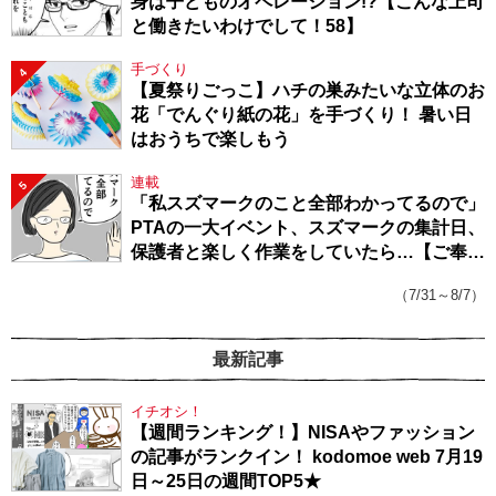
身は子どものオペレーション!?【こんな上司
と働きたいわけでして！58】
手づくり
4
【夏祭りごっこ】ハチの巣みたいな立体のお
花「でんぐり紙の花」を手づくり！ 暑い日
はおうちで楽しもう
連載
5
「私スズマークのこと全部わかってるので」
PTAの一大イベント、スズマークの集計日、
保護者と楽しく作業をしていたら…【ご奉仕
戦隊★PTA・19】
（7/31～8/7）
最新記事
イチオシ！
【週間ランキング！】NISAやファッション
の記事がランクイン！ kodomoe web 7月19
日～25日の週間TOP5★