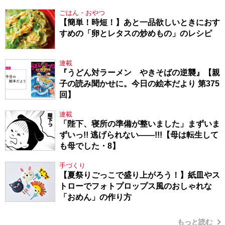
ごはん・おやつ
【簡単！時短！】あと一品欲しいときにおす
すめの「卵とレタスの炒めもの」のレシピ
連載
『うどん対ラーメン やきそばの逆襲』【親
子の読み聞かせに。今日の絵本だより 第375
回】
連載
「陛下、寝所の準備が整いました」まずいま
ずいっ!! 逃げられない――!!!【母は転生して
も母でした・8】
手づくり
【夏祭りごっこで盛り上がろう！】紙皿やス
トローでフォトプロップス風のおしゃれな
「おめん」の作り方
もっと読む