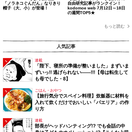
「ノラネコぐんだん」なりきり
自由研究記事がランクイン！
帽子（大、小）が登場！
kodomoe web 7月12日～18日
の週間TOP5★
もっと読む
人気記事
連載
1
「陛下、寝所の準備が整いました」まずいま
ずいっ!! 逃げられない――!!!【母は転生して
も母でした・8】
ごはん・おやつ
2
【旅行気分でスペイン料理】炊飯器に材料を
入れて炊くだけでおいしい「パエリア」の作
り方
連載
3
部長がヘッドハンティング!? でも会話の中