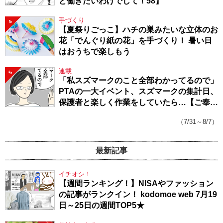
と働きたいわけでして！58】
手づくり
4
【夏祭りごっこ】ハチの巣みたいな立体のお
花「でんぐり紙の花」を手づくり！ 暑い日
はおうちで楽しもう
連載
5
「私スズマークのこと全部わかってるので」
PTAの一大イベント、スズマークの集計日、
保護者と楽しく作業をしていたら…【ご奉仕
戦隊★PTA・19】
（7/31～8/7）
最新記事
イチオシ！
【週間ランキング！】NISAやファッション
の記事がランクイン！ kodomoe web 7月19
日～25日の週間TOP5★