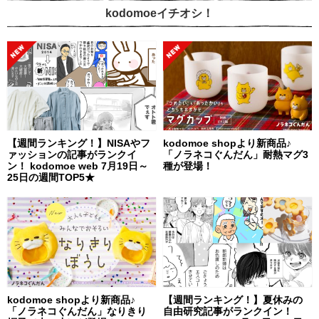
kodomoeイチオシ！
【週間ランキング！】NISAやフ
kodomoe shopより新商品♪
ァッションの記事がランクイ
「ノラネコぐんだん」耐熱マグ3
ン！ kodomoe web 7月19日～
種が登場！
25日の週間TOP5★
kodomoe shopより新商品♪
【週間ランキング！】夏休みの
「ノラネコぐんだん」なりきり
自由研究記事がランクイン！