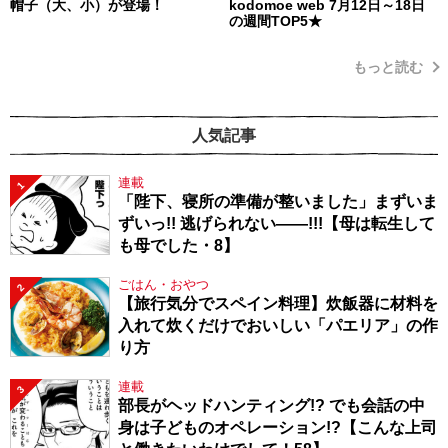
帽子（大、小）が登場！
kodomoe web 7月12日～18日
の週間TOP5★
もっと読む
人気記事
連載
1
「陛下、寝所の準備が整いました」まずいま
ずいっ!! 逃げられない――!!!【母は転生して
も母でした・8】
ごはん・おやつ
2
【旅行気分でスペイン料理】炊飯器に材料を
入れて炊くだけでおいしい「パエリア」の作
り方
連載
3
部長がヘッドハンティング!? でも会話の中
身は子どものオペレーション!?【こんな上司