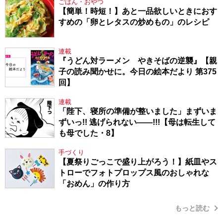
ごはん・おやつ
【簡単！時短！】あと一品欲しいときにおす
すめの「卵とレタスの炒めもの」のレシピ
連載
『うどん対ラーメン やきそばの逆襲』【親
子の読み聞かせに。今日の絵本だより 第375
回】
連載
「陛下、寝所の準備が整いました」まずいま
ずいっ!! 逃げられない――!!!【母は転生して
も母でした・8】
手づくり
【夏祭りごっこで盛り上がろう！】紙皿やス
トローでフォトプロップス風のおしゃれな
「おめん」の作り方
もっと読む