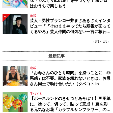
花「でんぐり紙の花」を手づくり！ 暑い日
はおうちで楽しもう
連載
5
芸人・男性ブランコ平井まさあきさんインタ
ビュー「『そのままやってたら順番が回って
くるやろ』芸人仲間の何気ない一言に救われ
てきたから、頑張れる」
（8/1～8/8）
最新記事
連載
「お母さんのひとり時間」を持つことに「罪
悪感」は不要。家族を頼れないときは、お母
さん同士で助け合いたい【タベコト in
Berlin・130】
手づくり
【ボーネルンドのきせつとあそぼ！】画用紙
に、塗って、切って、貼って完成！ 夏を彩
る元気なお花「カラフルサンフラワー」の作