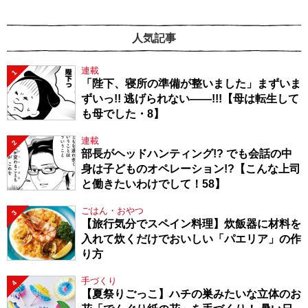
人気記事
連載
1
「陛下、寝所の準備が整いました」まずいま
ずいっ!! 逃げられない――!!!【母は転生して
も母でした・8】
連載
2
部長がヘッドハンティング!? でも会話の中
身は子どものオペレーション!?【こんな上司
と働きたいわけでして！58】
ごはん・おやつ
3
【旅行気分でスペイン料理】炊飯器に材料を
入れて炊くだけでおいしい「パエリア」の作
り方
手づくり
4
【夏祭りごっこ】ハチの巣みたいな立体のお