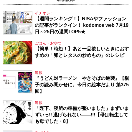
イチオシ！
【週間ランキング！】NISAやファッション
の記事がランクイン！ kodomoe web 7月19
日～25日の週間TOP5★
ごはん・おやつ
【簡単！時短！】あと一品欲しいときにおす
すめの「卵とレタスの炒めもの」のレシピ
連載
『うどん対ラーメン やきそばの逆襲』【親
子の読み聞かせに。今日の絵本だより 第375
回】
連載
「陛下、寝所の準備が整いました」まずいま
ずいっ!! 逃げられない――!!!【母は転生して
も母でした・8】