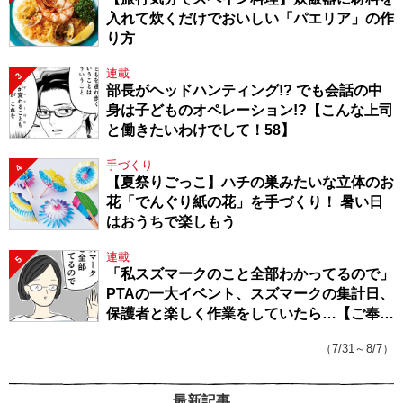
入れて炊くだけでおいしい「パエリア」の作
り方
連載
3
部長がヘッドハンティング!? でも会話の中
身は子どものオペレーション!?【こんな上司
と働きたいわけでして！58】
手づくり
4
【夏祭りごっこ】ハチの巣みたいな立体のお
花「でんぐり紙の花」を手づくり！ 暑い日
はおうちで楽しもう
連載
5
「私スズマークのこと全部わかってるので」
PTAの一大イベント、スズマークの集計日、
保護者と楽しく作業をしていたら…【ご奉仕
戦隊★PTA・19】
（7/31～8/7）
最新記事