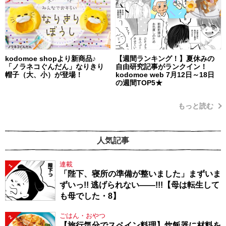
kodomoe shopより新商品♪
【週間ランキング！】夏休みの
「ノラネコぐんだん」なりきり
自由研究記事がランクイン！
帽子（大、小）が登場！
kodomoe web 7月12日～18日
の週間TOP5★
もっと読む
人気記事
連載
1
「陛下、寝所の準備が整いました」まずいま
ずいっ!! 逃げられない――!!!【母は転生して
も母でした・8】
ごはん・おやつ
2
【旅行気分でスペイン料理】炊飯器に材料を