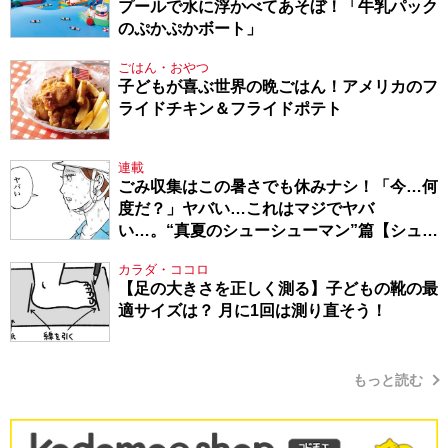
プールで水に浮かべてあそぼ！「牛乳パック
のぷかぷかボート」
ごはん・おやつ
子どもが喜ぶ世界の晩ごはん！アメリカのフ
ライドチキン＆フライドポテト
連載
ごみ収集はこの暑さでも休みナシ！「今…何
度だ？」ヤバい…これはマジでヤバ
い…。“真夏のシューシューマン”篇【シュー
シューマン・17】
カラダ・ココロ
【足の大きさを正しく測る】子どもの靴の最
適サイズは？ 月に1回は測り直そう！
もっと読む