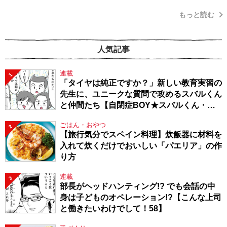
もっと読む
人気記事
連載
1
「タイヤは純正ですか？」新しい教育実習の
先生に、ユニークな質問で攻めるスバルくん
と仲間たち【自閉症BOY★スバルくん・
143】
ごはん・おやつ
2
【旅行気分でスペイン料理】炊飯器に材料を
入れて炊くだけでおいしい「パエリア」の作
り方
連載
3
部長がヘッドハンティング!? でも会話の中
身は子どものオペレーション!?【こんな上司
と働きたいわけでして！58】