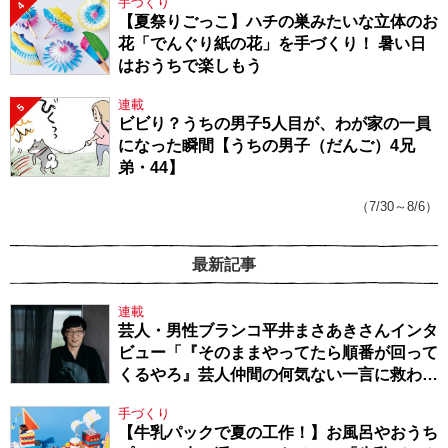
手づくり
4
【夏祭りごっこ】ハチの巣みたいな立体のお
花「でんぐり紙の花」を手づくり！ 暑い日
はおうちで楽しもう
連載
5
ビビり？うちの男子5人目が、わが家の一員
になった瞬間【うちの男子（だんご）4兄
弟・44】
（7/30～8/6）
最新記事
連載
芸人・男性ブランコ平井まさあきさんインタ
ビュー「『そのままやってたら順番が回って
くるやろ』芸人仲間の何気ない一言に救われ
てきたから、頑張れる」
手づくり
【牛乳パックで夏の工作！】お風呂やおうち