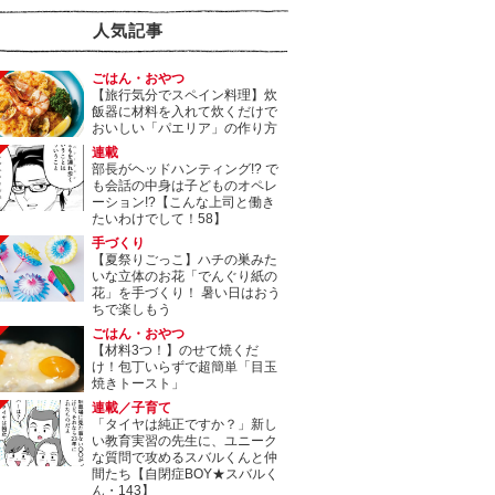
人気記事
ごはん・おやつ
【旅行気分でスペイン料理】炊
飯器に材料を入れて炊くだけで
おいしい「パエリア」の作り方
連載
部長がヘッドハンティング!? で
も会話の中身は子どものオペレ
ーション!?【こんな上司と働き
たいわけでして！58】
手づくり
【夏祭りごっこ】ハチの巣みた
いな立体のお花「でんぐり紙の
花」を手づくり！ 暑い日はおう
ちで楽しもう
ごはん・おやつ
【材料3つ！】のせて焼くだ
け！包丁いらずで超簡単「目玉
焼きトースト」
連載／子育て
「タイヤは純正ですか？」新し
い教育実習の先生に、ユニーク
な質問で攻めるスバルくんと仲
間たち【自閉症BOY★スバルく
ん・143】