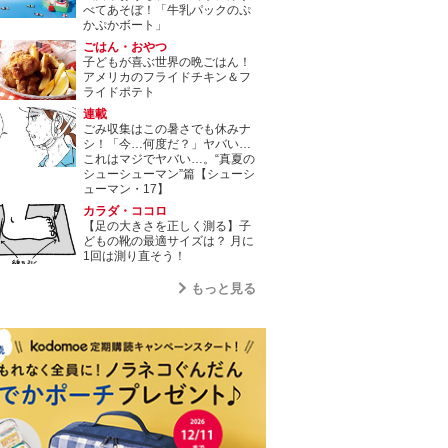
べてあそぼ！「牛乳パックのぷ
かぷかボート」
ごはん・おやつ
子どもが喜ぶ世界の晩ごはん！
アメリカのフライドチキン＆フ
ライドポテト
連載
ごみ収集はこの暑さでも休みナ
シ！「今…何度だ？」ヤバい…
これはマジでヤバい…。“真夏の
シューシューマン”篇【シューシ
ューマン・17】
カラダ・ココロ
【足の大きさを正しく測る】子
どもの靴の最適サイズは？ 月に
1回は測り直そう！
もっと見る