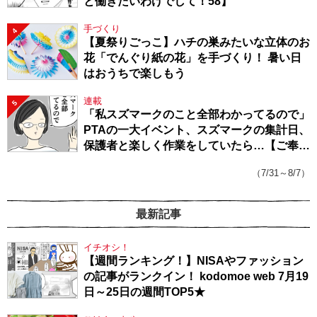
と働きたいわけでして！58】
手づくり
4
【夏祭りごっこ】ハチの巣みたいな立体のお
花「でんぐり紙の花」を手づくり！ 暑い日
はおうちで楽しもう
連載
5
「私スズマークのこと全部わかってるので」
PTAの一大イベント、スズマークの集計日、
保護者と楽しく作業をしていたら…【ご奉仕
戦隊★PTA・19】
（7/31～8/7）
最新記事
イチオシ！
【週間ランキング！】NISAやファッション
の記事がランクイン！ kodomoe web 7月19
日～25日の週間TOP5★