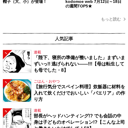
帽子（大、小）が登場！
kodomoe web 7月12日～18日
の週間TOP5★
もっと読む
人気記事
連載
1
「陛下、寝所の準備が整いました」まずいま
ずいっ!! 逃げられない――!!!【母は転生して
も母でした・8】
ごはん・おやつ
2
【旅行気分でスペイン料理】炊飯器に材料を
入れて炊くだけでおいしい「パエリア」の作
り方
連載
3
部長がヘッドハンティング!? でも会話の中
身は子どものオペレーション!?【こんな上司