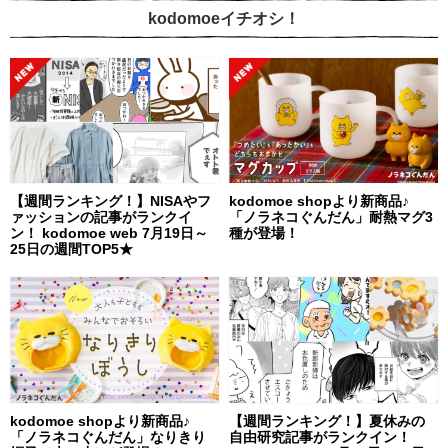
kodomoeイチオシ！
【週間ランキング！】NISAやフ
kodomoe shopより新商品♪
ァッションの記事がランクイ
「ノラネコぐんだん」耐熱マグ3
ン！ kodomoe web 7月19日～
種が登場！
25日の週間TOP5★
kodomoe shopより新商品♪
【週間ランキング！】夏休みの
「ノラネコぐんだん」なりきり
自由研究記事がランクイン！