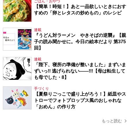
ごはん・おやつ
【簡単！時短！】あと一品欲しいときにおす
すめの「卵とレタスの炒めもの」のレシピ
連載
『うどん対ラーメン やきそばの逆襲』【親
子の読み聞かせに。今日の絵本だより 第375
回】
連載
「陛下、寝所の準備が整いました」まずいま
ずいっ!! 逃げられない――!!!【母は転生して
も母でした・8】
手づくり
【夏祭りごっこで盛り上がろう！】紙皿やス
トローでフォトプロップス風のおしゃれな
「おめん」の作り方
もっと読む