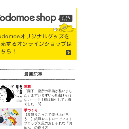
最新記事
連載
「陛下、寝所の準備が整いまし
た」まずいまずいっ!! 逃げられ
ない――!!!【母は転生しても母
でした・8】
手づくり
【夏祭りごっこで盛り上がろ
う！】紙皿やストローでフォト
プロップス風のおしゃれな「お
めん」の作り方