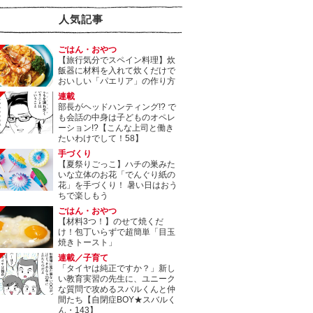
人気記事
ごはん・おやつ
【旅行気分でスペイン料理】炊
飯器に材料を入れて炊くだけで
おいしい「パエリア」の作り方
連載
部長がヘッドハンティング!? で
も会話の中身は子どものオペレ
ーション!?【こんな上司と働き
たいわけでして！58】
手づくり
【夏祭りごっこ】ハチの巣みた
いな立体のお花「でんぐり紙の
花」を手づくり！ 暑い日はおう
ちで楽しもう
ごはん・おやつ
【材料3つ！】のせて焼くだ
け！包丁いらずで超簡単「目玉
焼きトースト」
連載／子育て
「タイヤは純正ですか？」新し
い教育実習の先生に、ユニーク
な質問で攻めるスバルくんと仲
間たち【自閉症BOY★スバルく
ん・143】