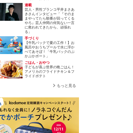
連載
芸人・男性ブランコ平井まさあ
きさんインタビュー「『そのま
まやってたら順番が回ってくる
やろ』芸人仲間の何気ない一言
に救われてきたから、頑張れ
る」
手づくり
【牛乳パックで夏の工作！】お
風呂やおうちプールで水に浮か
べてあそぼ！「牛乳パックのぷ
かぷかボート」
ごはん・おやつ
子どもが喜ぶ世界の晩ごはん！
アメリカのフライドチキン＆フ
ライドポテト
もっと見る