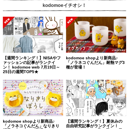
kodomoeイチオシ！
【週間ランキング！】NISAやフ
kodomoe shopより新商品♪
ァッションの記事がランクイ
「ノラネコぐんだん」耐熱マグ3
ン！ kodomoe web 7月19日～
種が登場！
25日の週間TOP5★
kodomoe shopより新商品♪
【週間ランキング！】夏休みの
「ノラネコぐんだん」なりきり
自由研究記事がランクイン！