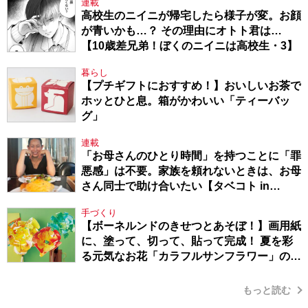
連載
高校生のニイニが帰宅したら様子が変。お顔
が青いかも…？ その理由にオトト君は…
【10歳差兄弟！ぼくのニイニは高校生・3】
暮らし
【プチギフトにおすすめ！】おいしいお茶で
ホッとひと息。箱がかわいい「ティーバッ
グ」
連載
「お母さんのひとり時間」を持つことに「罪
悪感」は不要。家族を頼れないときは、お母
さん同士で助け合いたい【タベコト in
Berlin・130】
手づくり
【ボーネルンドのきせつとあそぼ！】画用紙
に、塗って、切って、貼って完成！ 夏を彩
る元気なお花「カラフルサンフラワー」の作
り方
もっと読む