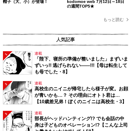
帽子（大、小）が登場！
kodomoe web 7月12日～18日
の週間TOP5★
もっと読む
人気記事
連載
1
「陛下、寝所の準備が整いました」まずいま
ずいっ!! 逃げられない――!!!【母は転生して
も母でした・8】
連載
2
高校生のニイニが帰宅したら様子が変。お顔
が青いかも…？ その理由にオトト君は…
【10歳差兄弟！ぼくのニイニは高校生・3】
連載
3
部長がヘッドハンティング!? でも会話の中
身は子どものオペレーション!?【こんな上司