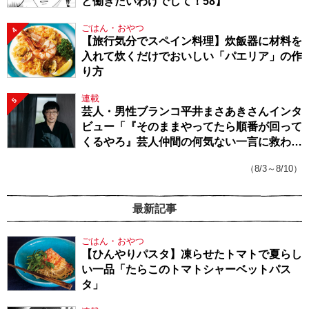
と働きたいわけでして！58】
ごはん・おやつ
4
【旅行気分でスペイン料理】炊飯器に材料を
入れて炊くだけでおいしい「パエリア」の作
り方
連載
5
芸人・男性ブランコ平井まさあきさんインタ
ビュー「『そのままやってたら順番が回って
くるやろ』芸人仲間の何気ない一言に救われ
てきたから、頑張れる」
（8/3～8/10）
最新記事
ごはん・おやつ
【ひんやりパスタ】凍らせたトマトで夏らし
い一品「たらこのトマトシャーベットパス
タ」