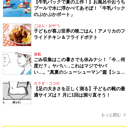
【牛乳パックで夏の工作！】お風呂やおうち
プールで水に浮かべてあそぼ！「牛乳パック
のぷかぷかボート」
ごはん・おやつ
子どもが喜ぶ世界の晩ごはん！アメリカのフ
ライドチキン＆フライドポテト
連載
ごみ収集はこの暑さでも休みナシ！「今…何
度だ？」ヤバい…これはマジでヤバ
い…。“真夏のシューシューマン”篇【シュー
シューマン・17】
カラダ・ココロ
【足の大きさを正しく測る】子どもの靴の最
適サイズは？ 月に1回は測り直そう！
もっと読む