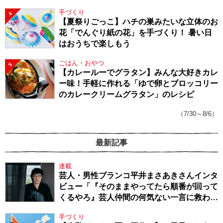
手づくり
4
【夏祭りごっこ】ハチの巣みたいな立体のお
花「でんぐり紙の花」を手づくり！ 暑い日
はおうちで楽しもう
ごはん・おやつ
5
【カレールーでグラタン】みんな大好きカレ
ー味！手軽に作れる「ゆで卵とブロッコリー
のカレークリームグラタン」のレシピ
（7/30～8/6）
最新記事
連載
芸人・男性ブランコ平井まさあきさんインタ
ビュー「『そのままやってたら順番が回って
くるやろ』芸人仲間の何気ない一言に救われ
てきたから、頑張れる」
手づくり