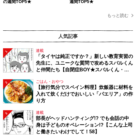
の週間TOP5★
週間TOP5★
もっと読む
人気記事
連載
1
「タイヤは純正ですか？」新しい教育実習の
先生に、ユニークな質問で攻めるスバルくん
と仲間たち【自閉症BOY★スバルくん・
143】
ごはん・おやつ
2
【旅行気分でスペイン料理】炊飯器に材料を
入れて炊くだけでおいしい「パエリア」の作
り方
連載
3
部長がヘッドハンティング!? でも会話の中
身は子どものオペレーション!?【こんな上司
と働きたいわけでして！58】