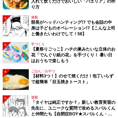
入れて炊くだけでおいしい「パエリア」の作
り方
連載
2
部長がヘッドハンティング!? でも会話の中
身は子どものオペレーション!?【こんな上司
と働きたいわけでして！58】
手づくり
3
【夏祭りごっこ】ハチの巣みたいな立体のお
花「でんぐり紙の花」を手づくり！ 暑い日
はおうちで楽しもう
ごはん・おやつ
4
【材料3つ！】のせて焼くだけ！包丁いらず
で超簡単「目玉焼きトースト」
連載
5
「タイヤは純正ですか？」新しい教育実習の
先生に、ユニークな質問で攻めるスバルくん
と仲間たち【自閉症BOY★スバルくん・