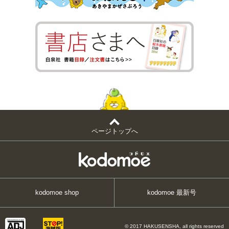
ページトップへ
kodomoe shop
kodomoe 最新号
© 2017 HAKUSENSHA, all rights reserved