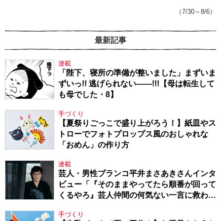
143】
（7/30～8/6）
最新記事
連載
「陛下、寝所の準備が整いました」まずいま
ずいっ!! 逃げられない――!!!【母は転生して
も母でした・8】
手づくり
【夏祭りごっこで盛り上がろう！】紙皿やス
トローでフォトプロップス風のおしゃれな
「おめん」の作り方
連載
芸人・男性ブランコ平井まさあきさんインタ
ビュー「『そのままやってたら順番が回って
くるやろ』芸人仲間の何気ない一言に救われ
てきたから、頑張れる」
手づくり