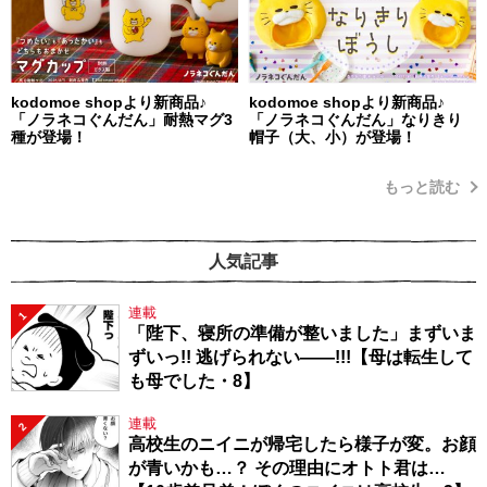
kodomoe shopより新商品♪
kodomoe shopより新商品♪
「ノラネコぐんだん」耐熱マグ3
「ノラネコぐんだん」なりきり
種が登場！
帽子（大、小）が登場！
もっと読む
人気記事
連載
1
「陛下、寝所の準備が整いました」まずいま
ずいっ!! 逃げられない――!!!【母は転生して
も母でした・8】
連載
2
高校生のニイニが帰宅したら様子が変。お顔
が青いかも…？ その理由にオトト君は…