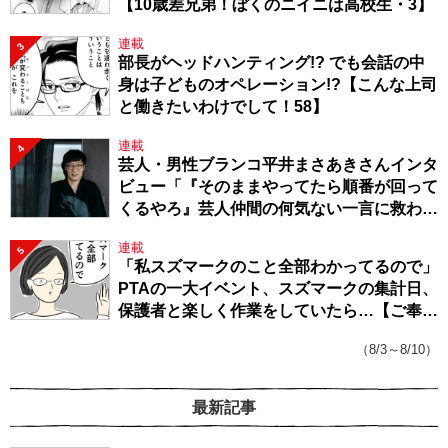
【10歳差兄弟！ぼくのニイニは高校生・3】
連載
3
部長がヘッドハンティング!? でも会話の中
身は子どものオペレーション!?【こんな上司
と働きたいわけでして！58】
連載
4
芸人・男性ブランコ平井まさあきさんインタ
ビュー「『そのままやってたら順番が回って
くるやろ』芸人仲間の何気ない一言に救われ
てきたから、頑張れる」
連載
5
「私スズマークのこと全部わかってるので」
PTAの一大イベント、スズマークの集計日、
保護者と楽しく作業をしていたら…【ご奉仕
戦隊★PTA・19】
（8/3～8/10）
最新記事