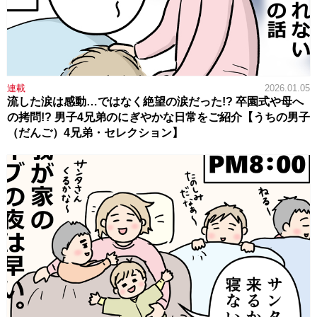
連載
2026.01.05
流した涙は感動…ではなく絶望の涙だった!? 卒園式や母へ
の拷問!? 男子4兄弟のにぎやかな日常をご紹介【うちの男子
（だんご）4兄弟・セレクション】