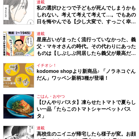
連載
私の選択ひとつで子どもが死んでしまうかも
しれない。考えて考えて考えて…。でもあの
日を悔やんでる【少し大変で、すっごく幸せ
～ドラベ症候群の娘と心臓に毛の生えた母
連載
～・54】
星座占いがまったく流行っていなかった、義
父・マキオさんの時代。その代わりにあった
ものは【しぶしぶ同居したら義父が最高だっ
た件・104】
イチオシ！
kodomoe shopより新商品♪ 「ノラネコぐん
だん」ワッペン新柄3種が登場！
ごはん・おやつ
【ひんやりパスタ】凍らせたトマトで夏らし
い一品「たらこのトマトシャーベットパス
タ」
連載
高校生のニイニが帰宅したら様子が変。お顔