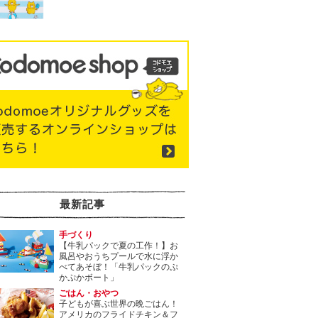
最新記事
手づくり
【牛乳パックで夏の工作！】お
風呂やおうちプールで水に浮か
べてあそぼ！「牛乳パックのぷ
かぷかボート」
ごはん・おやつ
子どもが喜ぶ世界の晩ごはん！
アメリカのフライドチキン＆フ