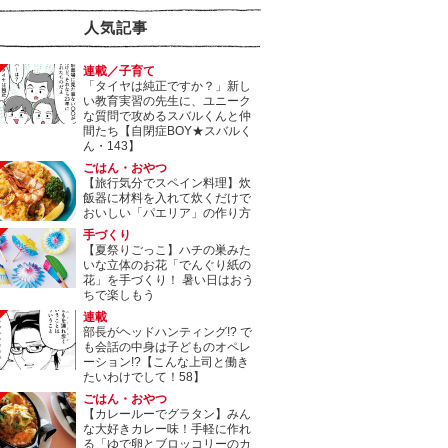
人気記事
連載／子育て
「タイヤは純正ですか？」新し
い教育実習の先生に、ユニーク
な質問で攻めるスバルくんと仲
間たち【自閉症BOY★スバルく
ん・143】
ごはん・おやつ
【旅行気分でスペイン料理】炊
飯器に材料を入れて炊くだけで
おいしい「パエリア」の作り方
手づくり
【夏祭りごっこ】ハチの巣みた
いな立体のお花「でんぐり紙の
花」を手づくり！ 暑い日はおう
ちで楽しもう
連載
部長がヘッドハンティング!? で
も会話の中身は子どものオペレ
ーション!?【こんな上司と働き
たいわけでして！58】
ごはん・おやつ
【カレールーでグラタン】みん
な大好きカレー味！手軽に作れ
る「ゆで卵とブロッコリーのカ