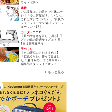
ライドポテト
連載
ごみ収集はこの暑さでも休みナ
シ！「今…何度だ？」ヤバい…
これはマジでヤバい…。“真夏の
シューシューマン”篇【シューシ
ューマン・17】
カラダ・ココロ
【足の大きさを正しく測る】子
どもの靴の最適サイズは？ 月に
1回は測り直そう！
手づくり
【自由研究にもおすすめ！】
「虹色うちわ」作ってみまし
た！ 夏休みの工作に最＆高♪・
編集部スタッフイチオシ！
もっと見る