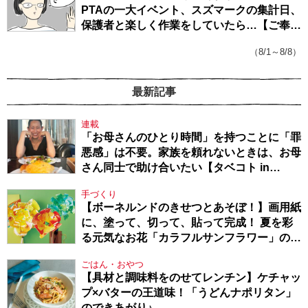
PTAの一大イベント、スズマークの集計日、
保護者と楽しく作業をしていたら…【ご奉仕
戦隊★PTA・19】
（8/1～8/8）
最新記事
連載
「お母さんのひとり時間」を持つことに「罪
悪感」は不要。家族を頼れないときは、お母
さん同士で助け合いたい【タベコト in
Berlin・130】
手づくり
【ボーネルンドのきせつとあそぼ！】画用紙
に、塗って、切って、貼って完成！ 夏を彩
る元気なお花「カラフルサンフラワー」の作
り方
ごはん・おやつ
【具材と調味料をのせてレンチン】ケチャッ
プ×バターの王道味！「うどんナポリタン」
のできあがり♪