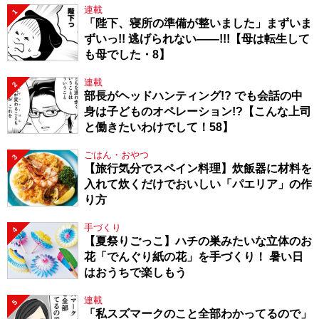
連載
1
「陛下、寝所の準備が整いました」まずいま
ずいっ!! 逃げられない――!!!【母は転生して
も母でした・8】
連載
2
部長がヘッドハンティング!? でも会話の中
身は子どものオペレーション!?【こんな上司
と働きたいわけでして！58】
ごはん・おやつ
3
【旅行気分でスペイン料理】炊飯器に材料を
入れて炊くだけでおいしい「パエリア」の作
り方
手づくり
4
【夏祭りごっこ】ハチの巣みたいな立体のお
花「でんぐり紙の花」を手づくり！ 暑い日
はおうちで楽しもう
連載
5
「私スズマークのこと全部わかってるので」