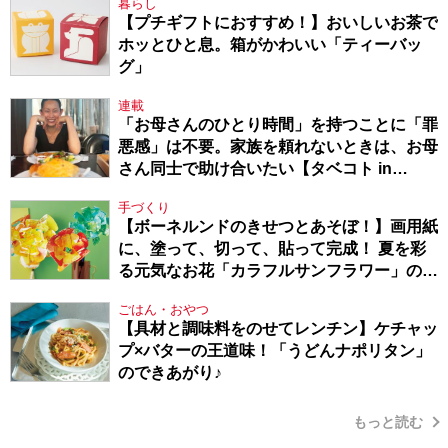
暮らし
【プチギフトにおすすめ！】おいしいお茶で
ホッとひと息。箱がかわいい「ティーバッ
グ」
連載
「お母さんのひとり時間」を持つことに「罪
悪感」は不要。家族を頼れないときは、お母
さん同士で助け合いたい【タベコト in
Berlin・130】
手づくり
【ボーネルンドのきせつとあそぼ！】画用紙
に、塗って、切って、貼って完成！ 夏を彩
る元気なお花「カラフルサンフラワー」の作
り方
ごはん・おやつ
【具材と調味料をのせてレンチン】ケチャッ
プ×バターの王道味！「うどんナポリタン」
のできあがり♪
もっと読む