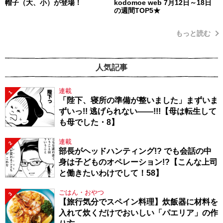
帽子（大、小）が登場！
kodomoe web 7月12日～18日
の週間TOP5★
もっと読む
人気記事
連載
1
「陛下、寝所の準備が整いました」まずいま
ずいっ!! 逃げられない――!!!【母は転生して
も母でした・8】
連載
2
部長がヘッドハンティング!? でも会話の中
身は子どものオペレーション!?【こんな上司
と働きたいわけでして！58】
ごはん・おやつ
3
【旅行気分でスペイン料理】炊飯器に材料を
入れて炊くだけでおいしい「パエリア」の作