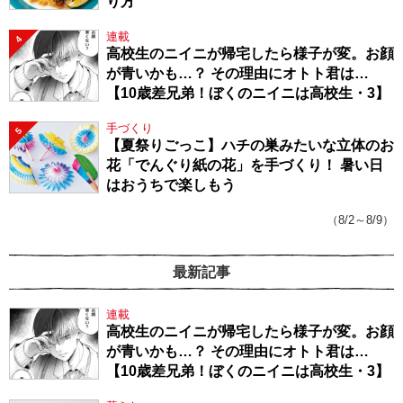
り方
連載
4
高校生のニイニが帰宅したら様子が変。お顔
が青いかも…？ その理由にオトト君は…
【10歳差兄弟！ぼくのニイニは高校生・3】
手づくり
5
【夏祭りごっこ】ハチの巣みたいな立体のお
花「でんぐり紙の花」を手づくり！ 暑い日
はおうちで楽しもう
（8/2～8/9）
最新記事
連載
高校生のニイニが帰宅したら様子が変。お顔
が青いかも…？ その理由にオトト君は…
【10歳差兄弟！ぼくのニイニは高校生・3】