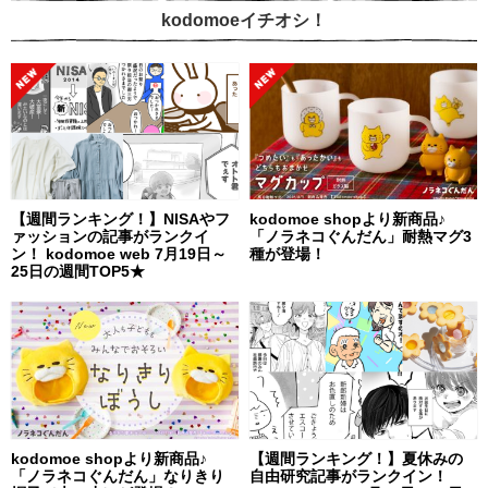
kodomoeイチオシ！
【週間ランキング！】NISAやフ
kodomoe shopより新商品♪
ァッションの記事がランクイ
「ノラネコぐんだん」耐熱マグ3
ン！ kodomoe web 7月19日～
種が登場！
25日の週間TOP5★
kodomoe shopより新商品♪
【週間ランキング！】夏休みの
「ノラネコぐんだん」なりきり
自由研究記事がランクイン！