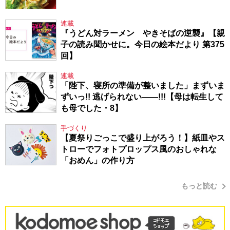
連載
『うどん対ラーメン やきそばの逆襲』【親
子の読み聞かせに。今日の絵本だより 第375
回】
連載
「陛下、寝所の準備が整いました」まずいま
ずいっ!! 逃げられない――!!!【母は転生して
も母でした・8】
手づくり
【夏祭りごっこで盛り上がろう！】紙皿やス
トローでフォトプロップス風のおしゃれな
「おめん」の作り方
もっと読む