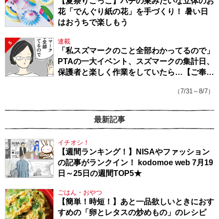
【夏祭りごっこ】ハチの巣みたいな立体のお
花「でんぐり紙の花」を手づくり！ 暑い日
はおうちで楽しもう
連載
5
「私スズマークのこと全部わかってるので」
PTAの一大イベント、スズマークの集計日、
保護者と楽しく作業をしていたら…【ご奉仕
戦隊★PTA・19】
（7/31～8/7）
最新記事
イチオシ！
【週間ランキング！】NISAやファッション
の記事がランクイン！ kodomoe web 7月19
日～25日の週間TOP5★
ごはん・おやつ
【簡単！時短！】あと一品欲しいときにおす
すめの「卵とレタスの炒めもの」のレシピ