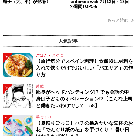
帽子（大、小）が登場！
kodomoe web 7月12日～18日
の週間TOP5★
もっと読む
人気記事
ごはん・おやつ
1
【旅行気分でスペイン料理】炊飯器に材料を
入れて炊くだけでおいしい「パエリア」の作
り方
連載
2
部長がヘッドハンティング!? でも会話の中
身は子どものオペレーション!?【こんな上司
と働きたいわけでして！58】
手づくり
3
【夏祭りごっこ】ハチの巣みたいな立体のお
花「でんぐり紙の花」を手づくり！ 暑い日