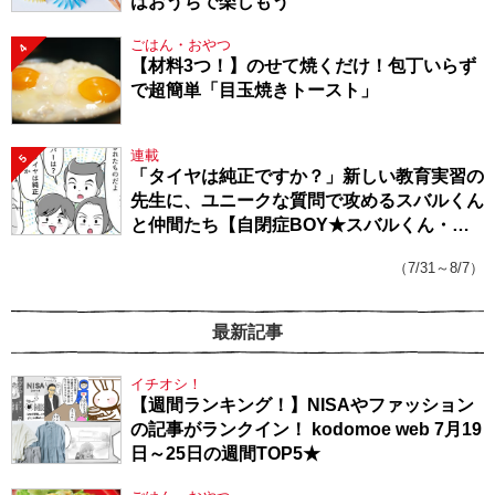
はおうちで楽しもう
ごはん・おやつ
4
【材料3つ！】のせて焼くだけ！包丁いらず
で超簡単「目玉焼きトースト」
連載
5
「タイヤは純正ですか？」新しい教育実習の
先生に、ユニークな質問で攻めるスバルくん
と仲間たち【自閉症BOY★スバルくん・
143】
（7/31～8/7）
最新記事
イチオシ！
【週間ランキング！】NISAやファッション
の記事がランクイン！ kodomoe web 7月19
日～25日の週間TOP5★