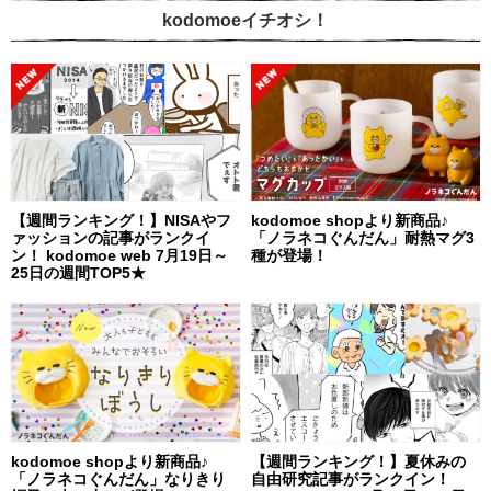
kodomoeイチオシ！
【週間ランキング！】NISAやフ
kodomoe shopより新商品♪
ァッションの記事がランクイ
「ノラネコぐんだん」耐熱マグ3
ン！ kodomoe web 7月19日～
種が登場！
25日の週間TOP5★
kodomoe shopより新商品♪
【週間ランキング！】夏休みの
「ノラネコぐんだん」なりきり
自由研究記事がランクイン！