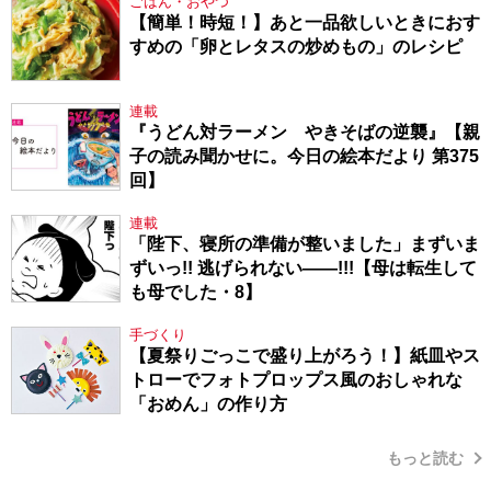
ごはん・おやつ
【簡単！時短！】あと一品欲しいときにおす
すめの「卵とレタスの炒めもの」のレシピ
連載
『うどん対ラーメン やきそばの逆襲』【親
子の読み聞かせに。今日の絵本だより 第375
回】
連載
「陛下、寝所の準備が整いました」まずいま
ずいっ!! 逃げられない――!!!【母は転生して
も母でした・8】
手づくり
【夏祭りごっこで盛り上がろう！】紙皿やス
トローでフォトプロップス風のおしゃれな
「おめん」の作り方
もっと読む