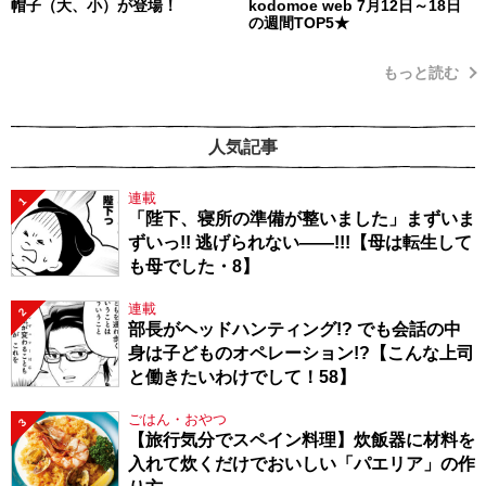
帽子（大、小）が登場！
kodomoe web 7月12日～18日
の週間TOP5★
もっと読む
人気記事
連載
1
「陛下、寝所の準備が整いました」まずいま
ずいっ!! 逃げられない――!!!【母は転生して
も母でした・8】
連載
2
部長がヘッドハンティング!? でも会話の中
身は子どものオペレーション!?【こんな上司
と働きたいわけでして！58】
ごはん・おやつ
3
【旅行気分でスペイン料理】炊飯器に材料を
入れて炊くだけでおいしい「パエリア」の作