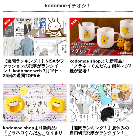
kodomoeイチオシ！
【週間ランキング！】NISAやフ
kodomoe shopより新商品♪
ァッションの記事がランクイ
「ノラネコぐんだん」耐熱マグ3
ン！ kodomoe web 7月19日～
種が登場！
25日の週間TOP5★
kodomoe shopより新商品♪
【週間ランキング！】夏休みの
「ノラネコぐんだん」なりきり
自由研究記事がランクイン！