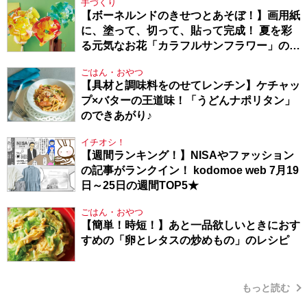
手づくり
【ボーネルンドのきせつとあそぼ！】画用紙
に、塗って、切って、貼って完成！ 夏を彩
る元気なお花「カラフルサンフラワー」の作
り方
ごはん・おやつ
【具材と調味料をのせてレンチン】ケチャッ
プ×バターの王道味！「うどんナポリタン」
のできあがり♪
イチオシ！
【週間ランキング！】NISAやファッション
の記事がランクイン！ kodomoe web 7月19
日～25日の週間TOP5★
ごはん・おやつ
【簡単！時短！】あと一品欲しいときにおす
すめの「卵とレタスの炒めもの」のレシピ
もっと読む