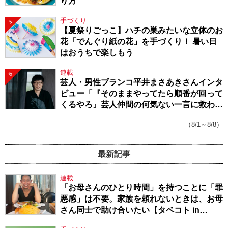
り方
手づくり
4
【夏祭りごっこ】ハチの巣みたいな立体のお
花「でんぐり紙の花」を手づくり！ 暑い日
はおうちで楽しもう
連載
5
芸人・男性ブランコ平井まさあきさんインタ
ビュー「『そのままやってたら順番が回って
くるやろ』芸人仲間の何気ない一言に救われ
てきたから、頑張れる」
（8/1～8/8）
最新記事
連載
「お母さんのひとり時間」を持つことに「罪
悪感」は不要。家族を頼れないときは、お母
さん同士で助け合いたい【タベコト in
Berlin・130】