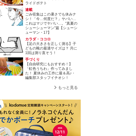
ライドポテト
連載
ごみ収集はこの暑さでも休みナ
シ！「今…何度だ？」ヤバい…
これはマジでヤバい…。“真夏の
シューシューマン”篇【シューシ
ューマン・17】
カラダ・ココロ
【足の大きさを正しく測る】子
どもの靴の最適サイズは？ 月に
1回は測り直そう！
手づくり
【自由研究にもおすすめ！】
「虹色うちわ」作ってみまし
た！ 夏休みの工作に最＆高♪・
編集部スタッフイチオシ！
もっと見る