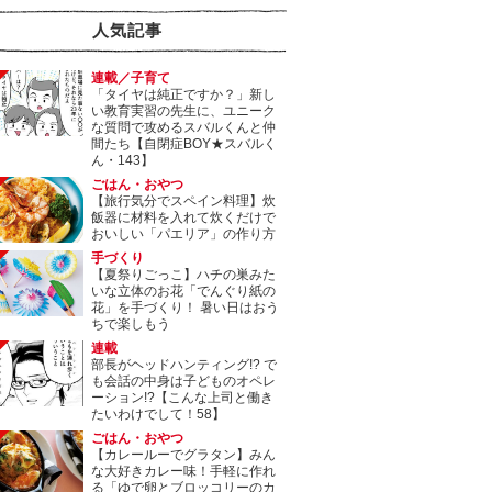
人気記事
連載／子育て
「タイヤは純正ですか？」新し
い教育実習の先生に、ユニーク
な質問で攻めるスバルくんと仲
間たち【自閉症BOY★スバルく
ん・143】
ごはん・おやつ
【旅行気分でスペイン料理】炊
飯器に材料を入れて炊くだけで
おいしい「パエリア」の作り方
手づくり
【夏祭りごっこ】ハチの巣みた
いな立体のお花「でんぐり紙の
花」を手づくり！ 暑い日はおう
ちで楽しもう
連載
部長がヘッドハンティング!? で
も会話の中身は子どものオペレ
ーション!?【こんな上司と働き
たいわけでして！58】
ごはん・おやつ
【カレールーでグラタン】みん
な大好きカレー味！手軽に作れ
る「ゆで卵とブロッコリーのカ