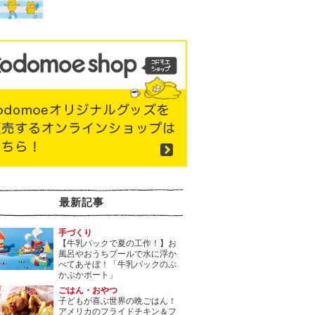
最新記事
手づくり
【牛乳パックで夏の工作！】お
風呂やおうちプールで水に浮か
べてあそぼ！「牛乳パックのぷ
かぷかボート」
ごはん・おやつ
子どもが喜ぶ世界の晩ごはん！
アメリカのフライドチキン＆フ