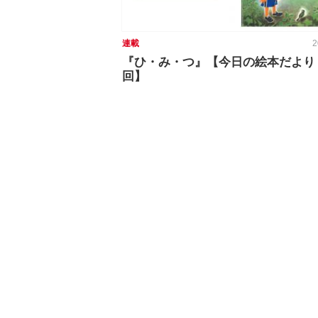
連載
2
『ひ・み・つ』【今日の絵本だより 第
回】