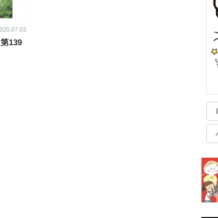
020.07.03
139