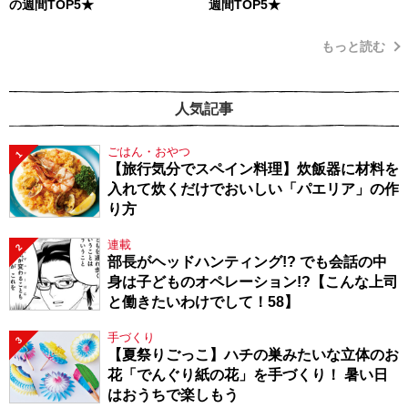
の週間TOP5★
週間TOP5★
もっと読む
人気記事
ごはん・おやつ
1
【旅行気分でスペイン料理】炊飯器に材料を
入れて炊くだけでおいしい「パエリア」の作
り方
連載
2
部長がヘッドハンティング!? でも会話の中
身は子どものオペレーション!?【こんな上司
と働きたいわけでして！58】
手づくり
3
【夏祭りごっこ】ハチの巣みたいな立体のお
花「でんぐり紙の花」を手づくり！ 暑い日
はおうちで楽しもう