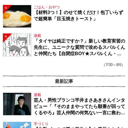
ごはん・おやつ
4
【材料3つ！】のせて焼くだけ！包丁いらず
で超簡単「目玉焼きトースト」
連載
5
「タイヤは純正ですか？」新しい教育実習の
先生に、ユニークな質問で攻めるスバルくん
と仲間たち【自閉症BOY★スバルくん・
143】
（7/30～8/6）
最新記事
連載
芸人・男性ブランコ平井まさあきさんインタ
ビュー「『そのままやってたら順番が回って
くるやろ』芸人仲間の何気ない一言に救われ
てきたから、頑張れる」
手づくり