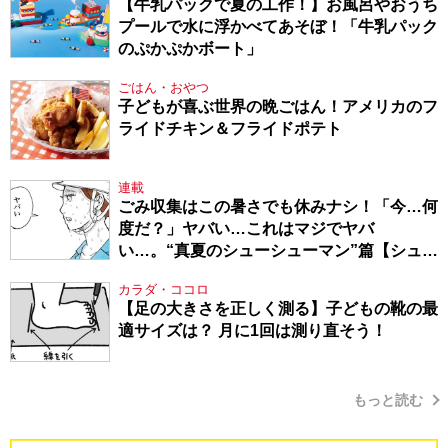
【牛乳パックで夏の工作！】お風呂やおうち
プールで水に浮かべてあそぼ！「牛乳パック
のぷかぷかボート」
ごはん・おやつ
子どもが喜ぶ世界の晩ごはん！アメリカのフ
ライドチキン＆フライドポテト
連載
ごみ収集はこの暑さでも休みナシ！「今…何
度だ？」ヤバい…これはマジでヤバ
い…。“真夏のシューシューマン”篇【シュー
シューマン・17】
カラダ・ココロ
【足の大きさを正しく測る】子どもの靴の最
適サイズは？ 月に1回は測り直そう！
もっと読む