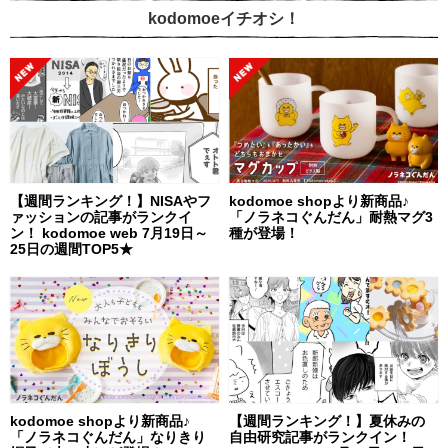
kodomoeイチオシ！
【週間ランキング！】NISAやフ
kodomoe shopより新商品♪
ァッションの記事がランクイ
「ノラネコぐんだん」耐熱マグ3
ン！ kodomoe web 7月19日～
種が登場！
25日の週間TOP5★
kodomoe shopより新商品♪
【週間ランキング！】夏休みの
「ノラネコぐんだん」なりきり
自由研究記事がランクイン！