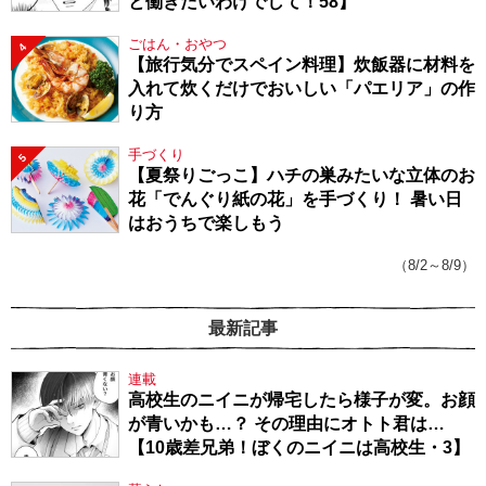
と働きたいわけでして！58】
ごはん・おやつ
4
【旅行気分でスペイン料理】炊飯器に材料を
入れて炊くだけでおいしい「パエリア」の作
り方
手づくり
5
【夏祭りごっこ】ハチの巣みたいな立体のお
花「でんぐり紙の花」を手づくり！ 暑い日
はおうちで楽しもう
（8/2～8/9）
最新記事
連載
高校生のニイニが帰宅したら様子が変。お顔
が青いかも…？ その理由にオトト君は…
【10歳差兄弟！ぼくのニイニは高校生・3】