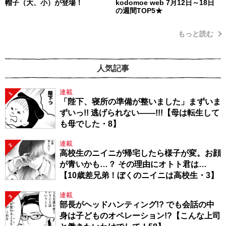
帽子（大、小）が登場！
kodomoe web 7月12日～18日
の週間TOP5★
もっと読む
人気記事
連載
1
「陛下、寝所の準備が整いました」まずいま
ずいっ!! 逃げられない――!!!【母は転生して
も母でした・8】
連載
2
高校生のニイニが帰宅したら様子が変。お顔
が青いかも…？ その理由にオトト君は…
【10歳差兄弟！ぼくのニイニは高校生・3】
連載
3
部長がヘッドハンティング!? でも会話の中
身は子どものオペレーション!?【こんな上司