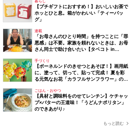
暮らし
【プチギフトにおすすめ！】おいしいお茶で
ホッとひと息。箱がかわいい「ティーバッ
グ」
連載
「お母さんのひとり時間」を持つことに「罪
悪感」は不要。家族を頼れないときは、お母
さん同士で助け合いたい【タベコト in
Berlin・130】
手づくり
【ボーネルンドのきせつとあそぼ！】画用紙
に、塗って、切って、貼って完成！ 夏を彩
る元気なお花「カラフルサンフラワー」の作
り方
ごはん・おやつ
【具材と調味料をのせてレンチン】ケチャッ
プ×バターの王道味！「うどんナポリタン」
のできあがり♪
もっと読む