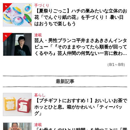
手づくり
4
【夏祭りごっこ】ハチの巣みたいな立体のお
花「でんぐり紙の花」を手づくり！ 暑い日
はおうちで楽しもう
連載
5
芸人・男性ブランコ平井まさあきさんインタ
ビュー「『そのままやってたら順番が回って
くるやろ』芸人仲間の何気ない一言に救われ
てきたから、頑張れる」
（8/1～8/8）
最新記事
暮らし
【プチギフトにおすすめ！】おいしいお茶で
ホッとひと息。箱がかわいい「ティーバッ
グ」
連載