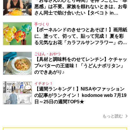
「お母さんのひとり時間」を持つことに「罪
悪感」は不要。家族を頼れないときは、お母
さん同士で助け合いたい【タベコト in
Berlin・130】
手づくり
【ボーネルンドのきせつとあそぼ！】画用紙
に、塗って、切って、貼って完成！ 夏を彩
る元気なお花「カラフルサンフラワー」の作
り方
ごはん・おやつ
【具材と調味料をのせてレンチン】ケチャッ
プ×バターの王道味！「うどんナポリタン」
のできあがり♪
イチオシ！
【週間ランキング！】NISAやファッション
の記事がランクイン！ kodomoe web 7月19
日～25日の週間TOP5★
もっと読む