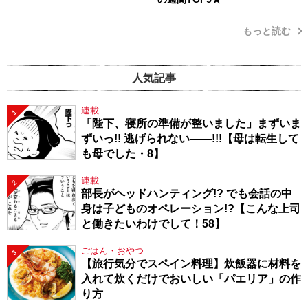
もっと読む
人気記事
連載
1
「陛下、寝所の準備が整いました」まずいま
ずいっ!! 逃げられない――!!!【母は転生して
も母でした・8】
連載
2
部長がヘッドハンティング!? でも会話の中
身は子どものオペレーション!?【こんな上司
と働きたいわけでして！58】
ごはん・おやつ
3
【旅行気分でスペイン料理】炊飯器に材料を
入れて炊くだけでおいしい「パエリア」の作
り方