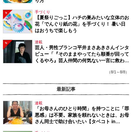
り方
手づくり
4
【夏祭りごっこ】ハチの巣みたいな立体のお
花「でんぐり紙の花」を手づくり！ 暑い日
はおうちで楽しもう
連載
5
芸人・男性ブランコ平井まさあきさんインタ
ビュー「『そのままやってたら順番が回って
くるやろ』芸人仲間の何気ない一言に救われ
てきたから、頑張れる」
（8/1～8/8）
最新記事
連載
「お母さんのひとり時間」を持つことに「罪
悪感」は不要。家族を頼れないときは、お母
さん同士で助け合いたい【タベコト in
Berlin・130】