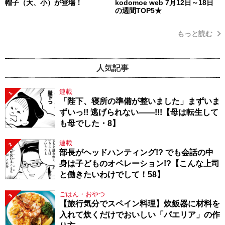
帽子（大、小）が登場！
kodomoe web 7月12日～18日
の週間TOP5★
もっと読む
人気記事
連載
1
「陛下、寝所の準備が整いました」まずいま
ずいっ!! 逃げられない――!!!【母は転生して
も母でした・8】
連載
2
部長がヘッドハンティング!? でも会話の中
身は子どものオペレーション!?【こんな上司
と働きたいわけでして！58】
ごはん・おやつ
3
【旅行気分でスペイン料理】炊飯器に材料を
入れて炊くだけでおいしい「パエリア」の作