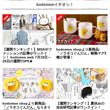
kodomoeイチオシ！
【週間ランキング！】NISAやフ
kodomoe shopより新商品♪
ァッションの記事がランクイ
「ノラネコぐんだん」耐熱マグ3
ン！ kodomoe web 7月19日～
種が登場！
25日の週間TOP5★
kodomoe shopより新商品♪
【週間ランキング！】夏休みの
「ノラネコぐんだん」なりきり
自由研究記事がランクイン！