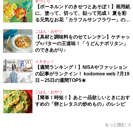
手づくり
【ボーネルンドのきせつとあそぼ！】画用紙
に、塗って、切って、貼って完成！ 夏を彩
る元気なお花「カラフルサンフラワー」の作
り方
ごはん・おやつ
【具材と調味料をのせてレンチン】ケチャッ
プ×バターの王道味！「うどんナポリタン」
のできあがり♪
イチオシ！
【週間ランキング！】NISAやファッション
の記事がランクイン！ kodomoe web 7月19
日～25日の週間TOP5★
ごはん・おやつ
【簡単！時短！】あと一品欲しいときにおす
すめの「卵とレタスの炒めもの」のレシピ
もっと読む