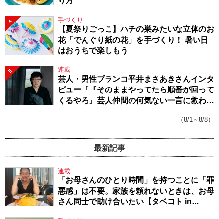
り方
手づくり
4
【夏祭りごっこ】ハチの巣みたいな立体のお
花「でんぐり紙の花」を手づくり！ 暑い日
はおうちで楽しもう
連載
5
芸人・男性ブランコ平井まさあきさんインタ
ビュー「『そのままやってたら順番が回って
くるやろ』芸人仲間の何気ない一言に救われ
てきたから、頑張れる」
（8/1～8/8）
最新記事
連載
「お母さんのひとり時間」を持つことに「罪
悪感」は不要。家族を頼れないときは、お母
さん同士で助け合いたい【タベコト in
Berlin・130】