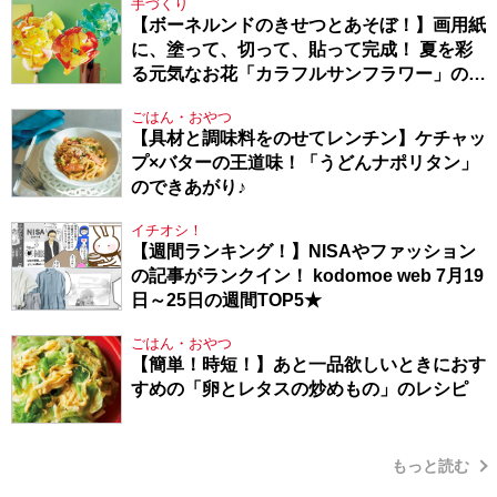
手づくり
【ボーネルンドのきせつとあそぼ！】画用紙
に、塗って、切って、貼って完成！ 夏を彩
る元気なお花「カラフルサンフラワー」の作
り方
ごはん・おやつ
【具材と調味料をのせてレンチン】ケチャッ
プ×バターの王道味！「うどんナポリタン」
のできあがり♪
イチオシ！
【週間ランキング！】NISAやファッション
の記事がランクイン！ kodomoe web 7月19
日～25日の週間TOP5★
ごはん・おやつ
【簡単！時短！】あと一品欲しいときにおす
すめの「卵とレタスの炒めもの」のレシピ
もっと読む