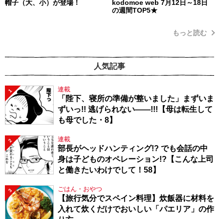
帽子（大、小）が登場！
kodomoe web 7月12日～18日
の週間TOP5★
もっと読む
人気記事
連載
1
「陛下、寝所の準備が整いました」まずいま
ずいっ!! 逃げられない――!!!【母は転生して
も母でした・8】
連載
2
部長がヘッドハンティング!? でも会話の中
身は子どものオペレーション!?【こんな上司
と働きたいわけでして！58】
ごはん・おやつ
3
【旅行気分でスペイン料理】炊飯器に材料を
入れて炊くだけでおいしい「パエリア」の作