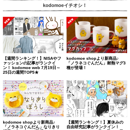
kodomoeイチオシ！
【週間ランキング！】NISAやフ
kodomoe shopより新商品♪
ァッションの記事がランクイ
「ノラネコぐんだん」耐熱マグ3
ン！ kodomoe web 7月19日～
種が登場！
25日の週間TOP5★
kodomoe shopより新商品♪
【週間ランキング！】夏休みの
「ノラネコぐんだん」なりきり
自由研究記事がランクイン！