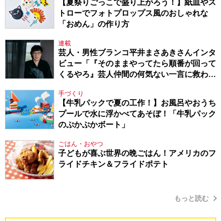
【夏祭りごっこで盛り上がろう！】紙皿やス
トローでフォトプロップス風のおしゃれな
「おめん」の作り方
連載
芸人・男性ブランコ平井まさあきさんインタ
ビュー「『そのままやってたら順番が回って
くるやろ』芸人仲間の何気ない一言に救われ
てきたから、頑張れる」
手づくり
【牛乳パックで夏の工作！】お風呂やおうち
プールで水に浮かべてあそぼ！「牛乳パック
のぷかぷかボート」
ごはん・おやつ
子どもが喜ぶ世界の晩ごはん！アメリカのフ
ライドチキン＆フライドポテト
もっと読む