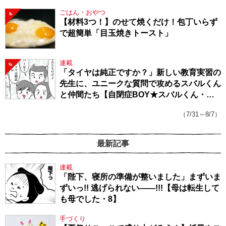
ごはん・おやつ
4
【材料3つ！】のせて焼くだけ！包丁いらず
で超簡単「目玉焼きトースト」
連載
5
「タイヤは純正ですか？」新しい教育実習の
先生に、ユニークな質問で攻めるスバルくん
と仲間たち【自閉症BOY★スバルくん・
143】
（7/31～8/7）
最新記事
連載
「陛下、寝所の準備が整いました」まずいま
ずいっ!! 逃げられない――!!!【母は転生して
も母でした・8】
手づくり