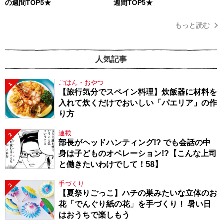
の週間TOP5★
週間TOP5★
もっと読む
人気記事
ごはん・おやつ
1
【旅行気分でスペイン料理】炊飯器に材料を
入れて炊くだけでおいしい「パエリア」の作
り方
連載
2
部長がヘッドハンティング!? でも会話の中
身は子どものオペレーション!?【こんな上司
と働きたいわけでして！58】
手づくり
3
【夏祭りごっこ】ハチの巣みたいな立体のお
花「でんぐり紙の花」を手づくり！ 暑い日
はおうちで楽しもう