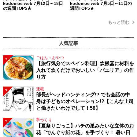
kodomoe web 7月12日～18日
kodomoe web 7月5日～11日の
の週間TOP5★
週間TOP5★
もっと読む
人気記事
ごはん・おやつ
1
【旅行気分でスペイン料理】炊飯器に材料を
入れて炊くだけでおいしい「パエリア」の作
り方
連載
2
部長がヘッドハンティング!? でも会話の中
身は子どものオペレーション!?【こんな上司
と働きたいわけでして！58】
手づくり
3
【夏祭りごっこ】ハチの巣みたいな立体のお
花「でんぐり紙の花」を手づくり！ 暑い日