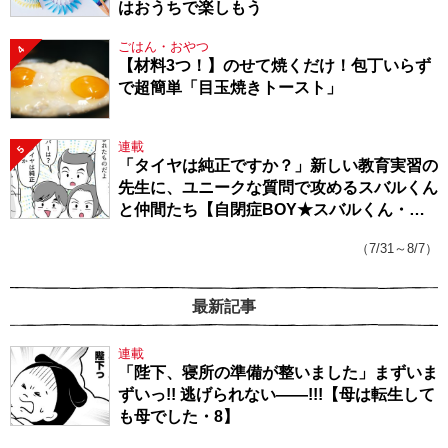
はおうちで楽しもう
ごはん・おやつ
4
【材料3つ！】のせて焼くだけ！包丁いらず
で超簡単「目玉焼きトースト」
連載
5
「タイヤは純正ですか？」新しい教育実習の
先生に、ユニークな質問で攻めるスバルくん
と仲間たち【自閉症BOY★スバルくん・
143】
（7/31～8/7）
最新記事
連載
「陛下、寝所の準備が整いました」まずいま
ずいっ!! 逃げられない――!!!【母は転生して
も母でした・8】