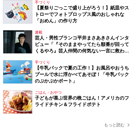
手づくり
【夏祭りごっこで盛り上がろう！】紙皿やス
トローでフォトプロップス風のおしゃれな
「おめん」の作り方
連載
芸人・男性ブランコ平井まさあきさんインタ
ビュー「『そのままやってたら順番が回って
くるやろ』芸人仲間の何気ない一言に救われ
てきたから、頑張れる」
手づくり
【牛乳パックで夏の工作！】お風呂やおうち
プールで水に浮かべてあそぼ！「牛乳パック
のぷかぷかボート」
ごはん・おやつ
子どもが喜ぶ世界の晩ごはん！アメリカのフ
ライドチキン＆フライドポテト
もっと読む