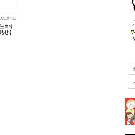
021.07.31
注目す
見せ】