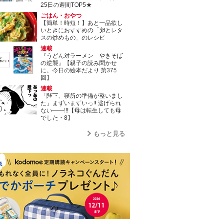
25日の週間TOP5★
ごはん・おやつ
【簡単！時短！】あと一品欲し
いときにおすすめの「卵とレタ
スの炒めもの」のレシピ
連載
『うどん対ラーメン やきそば
の逆襲』【親子の読み聞かせ
に。今日の絵本だより 第375
回】
連載
「陛下、寝所の準備が整いまし
た」まずいまずいっ!! 逃げられ
ない――!!!【母は転生しても母
でした・8】
もっと見る