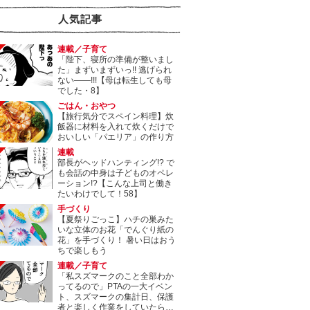
人気記事
連載／子育て
「陛下、寝所の準備が整いまし
た」まずいまずいっ!! 逃げられ
ない――!!!【母は転生しても母
でした・8】
ごはん・おやつ
【旅行気分でスペイン料理】炊
飯器に材料を入れて炊くだけで
おいしい「パエリア」の作り方
連載
部長がヘッドハンティング!? で
も会話の中身は子どものオペレ
ーション!?【こんな上司と働き
たいわけでして！58】
手づくり
【夏祭りごっこ】ハチの巣みた
いな立体のお花「でんぐり紙の
花」を手づくり！ 暑い日はおう
ちで楽しもう
連載／子育て
「私スズマークのこと全部わか
ってるので」PTAの一大イベン
ト、スズマークの集計日、保護
者と楽しく作業をしていたら…