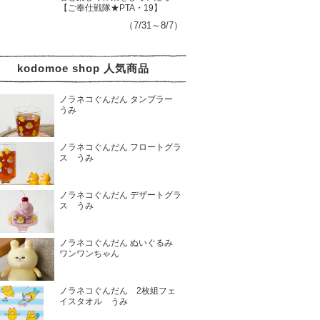
【ご奉仕戦隊★PTA・19】
（7/31～8/7）
kodomoe shop 人気商品
ノラネコぐんだん タンブラー
うみ
ノラネコぐんだん フロートグラ
ス うみ
ノラネコぐんだん デザートグラ
ス うみ
ノラネコぐんだん ぬいぐるみ
ワンワンちゃん
ノラネコぐんだん 2枚組フェ
イスタオル うみ