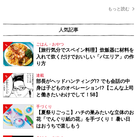
もっと読む
人気記事
ごはん・おやつ
1
【旅行気分でスペイン料理】炊飯器に材料を
入れて炊くだけでおいしい「パエリア」の作
り方
連載
2
部長がヘッドハンティング!? でも会話の中
身は子どものオペレーション!?【こんな上司
と働きたいわけでして！58】
手づくり
3
【夏祭りごっこ】ハチの巣みたいな立体のお
花「でんぐり紙の花」を手づくり！ 暑い日
はおうちで楽しもう