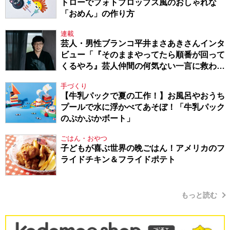
トローでフォトプロップス風のおしゃれな
「おめん」の作り方
連載
芸人・男性ブランコ平井まさあきさんインタ
ビュー「『そのままやってたら順番が回って
くるやろ』芸人仲間の何気ない一言に救われ
てきたから、頑張れる」
手づくり
【牛乳パックで夏の工作！】お風呂やおうち
プールで水に浮かべてあそぼ！「牛乳パック
のぷかぷかボート」
ごはん・おやつ
子どもが喜ぶ世界の晩ごはん！アメリカのフ
ライドチキン＆フライドポテト
もっと読む