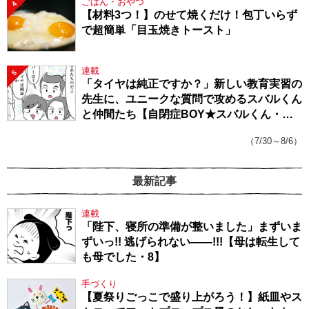
ごはん・おやつ
4
【材料3つ！】のせて焼くだけ！包丁いらず
で超簡単「目玉焼きトースト」
連載
5
「タイヤは純正ですか？」新しい教育実習の
先生に、ユニークな質問で攻めるスバルくん
と仲間たち【自閉症BOY★スバルくん・
143】
（7/30～8/6）
最新記事
連載
「陛下、寝所の準備が整いました」まずいま
ずいっ!! 逃げられない――!!!【母は転生して
も母でした・8】
手づくり
【夏祭りごっこで盛り上がろう！】紙皿やス